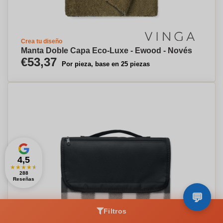
Crea tu diseño
Manta Doble Capa Eco-Luxe - Ewood - Novés
€53,37
Por pieza, base en 25 piezas
4,5
★
★
★
★
★
288
Reseñas
Filtros