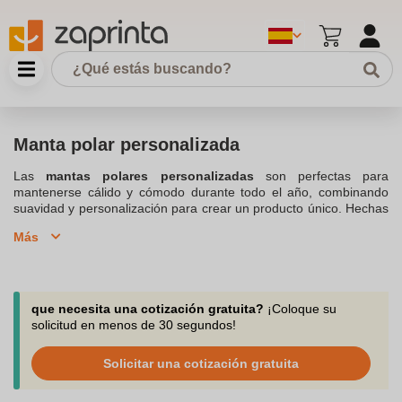
Manta polar personalizada
Las
mantas polares personalizadas
son perfectas para
mantenerse cálido y cómodo durante todo el año, combinando
suavidad y personalización para crear un producto único. Hechas
de
forro polar
de
alta calidad
, estas mantas ofrecen una calidez
Más
incomparable, siendo ideales para usar en el sofá, la cama o
durante un picnic al aire libre. Puedes
personalizar
tu
manta
polar
con fotos, nombres o mensajes especiales para crear un
regalo original
que será atesorado por mucho tiempo.
Disponibles en varios tamaños, como
130 x 150 cm
o
140 x 180
que necesita una cotización gratuita?
¡Coloque su
cm
, nuestras mantas polares son perfectas para
regalos
solicitud en menos de 30 segundos!
personalizados
como el
Día de la Madre
,
San Valentín
, o
cualquier otra ocasión especial. Explora nuestra colección y
Solicitar una cotización gratuita
encuentra la
manta polar personalizada
perfecta para ti o para
regalar a alguien especial.