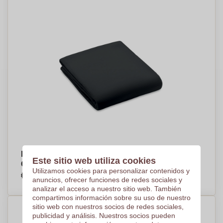
Manta de vellón EcoSoft - Aldington Frith -
Este sitio web utiliza cookies
Girona⁠13
Utilizamos cookies para personalizar contenidos y
€6,26
Por pieza, base en 250 piezas
anuncios, ofrecer funciones de redes sociales y
analizar el acceso a nuestro sitio web. También
compartimos información sobre su uso de nuestro
sitio web con nuestros socios de redes sociales,
publicidad y análisis. Nuestros socios pueden