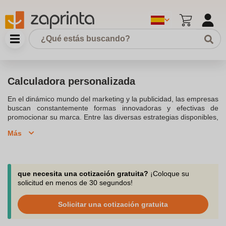
Calculadora personalizada
En el dinámico mundo del marketing y la publicidad, las empresas
buscan constantemente formas innovadoras y efectivas de
promocionar su marca. Entre las diversas estrategias disponibles,
las calculadoras emergen como una opción ventajosa. Ya que
Más
sirven como herramientas prácticas en la vida cotidiana de los
usuarios, y actúan a la vez como potentes vehículos
publicitarios.Su utilidad es indiscutible, desde el ámbito
académico hasta el profesional. En oficinas, escuelas, hogares...
son indispensables para realizar cálculos rápidos y precisos. Al
que necesita una cotización gratuita?
¡Coloque su
personalizarlas con el logo, colores y mensaje de una marca, se
solicitud en menos de 30 segundos!
transforman en embajadores silenciosos de la marca, presentes
en los momentos clave del día a día de los usuarios.Otra ventaja
Solicitar una cotización gratuita
es la versatilidad en la personalización, puedes elegir entre una
variedad de estilos, tamaños y colores.