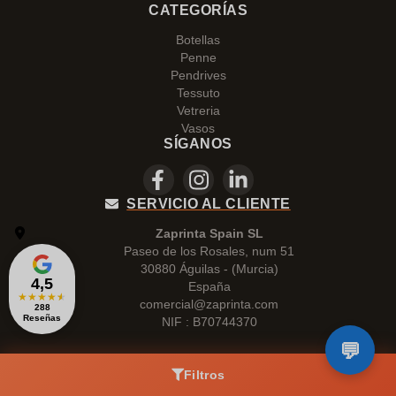
CATEGORÍAS
Botellas
Penne
Pendrives
Tessuto
Vetreria
Vasos
SÍGANOS
SERVICIO AL CLIENTE
Zaprinta Spain SL
Paseo de los Rosales, num 51
30880 Águilas - (Murcia)
4,5
España
★
★
★
★
★
comercial@zaprinta.com
288
Reseñas
NIF : B70744370
Filtros