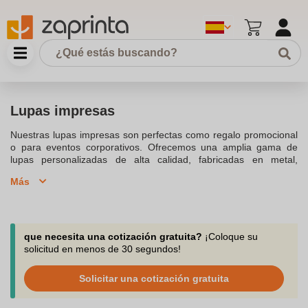
Lupas impresas
Nuestras lupas impresas son perfectas como regalo promocional
o para eventos corporativos. Ofrecemos una amplia gama de
lupas personalizadas de alta calidad, fabricadas en metal,
plástico o vidrio, ideales para observar cada detalle con precisión.
Más
Personalízalas con tu logotipo mediante serigrafía o grabado
láser, y destaca tu marca de forma elegante y funcional.
Disponibles en formatos compactos y plegables, estas lupas son
resistentes y duraderas, siendo una excelente opción para
promocionar tu negocio.
que necesita una cotización gratuita?
¡Coloque su
solicitud en menos de 30 segundos!
Solicitar una cotización gratuita