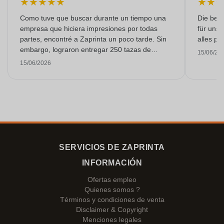
★
★
★
★
★
★
★
Como tuve que buscar durante un tiempo una
Die bedr
empresa que hiciera impresiones por todas
für unse
partes, encontré a Zaprinta un poco tarde. Sin
alles pr
embargo, lograron entregar 250 tazas de
15/06/20
esmalte con una impresión excelente a tiempo.
15/06/2026
Estoy muy contenta con ellos. ¡Muchísimas
gracias!
SERVICIOS DE ZAPRINTA
INFORMACIÓN
Ofertas empleo
Quienes somos ?
Términos y condiciones de venta
Disclaimer & Copyright
Menciones legales