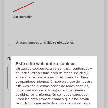
Sin impresión
Artículo impreso en múltiples ubicaciones
4. Número de colores de su diseño
Este sitio web utiliza cookies
Utilizamos cookies para personalizar contenidos y
anuncios, ofrecer funciones de redes sociales y
analizar el acceso a nuestro sitio web. También
3 Colores
2 Colores
1 Color
compartimos información sobre su uso de nuestro
Impresión en papel
Impresión en papel
Impresión en papel
420 x 297 mm
420 x 297 mm
420 x 297 mm
sitio web con nuestros socios de redes sociales,
publicidad y análisis. Nuestros socios pueden
combinar esta información con otros datos que
usted les haya proporcionado o que ellos hayan
4 Colores
recopilado como parte de su uso de los servicios.
Impresión en papel