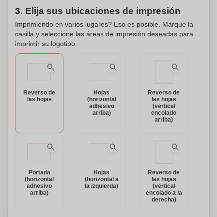
artículo promocional único y llamativo o en un regalo
3. Elija sus ubicaciones de impresión
personalizado. Deja una impresión duradera con este
Imprimiendo en varios lugares? Eso es posible. Marque la
versátil y personalizable bloc de notas White A3 Desk-
casilla y seleccione las áreas de impresión deseadas para
Mate®.
imprimir su logotipo.
Reverso de
Hojas
Reverso de
las hojas
(horizontal
las hojas
adhesivo
(vertical
arriba)
encolado
arriba)
Portada
Hojas
Reverso de
(horizontal
(horizontal a
las hojas
adhesivo
la izquierda)
(vertical
arriba)
encolado a la
derecha)