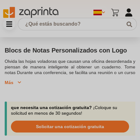
Blocs de Notas Personalizados con Logo
Olvida las hojas voladoras que causan una oficina desordenada y
piensan de manera inteligente al obtener un cuaderno. Tome
notas Durante una conferencia, se facilita una reunión o un curso
con notas, cuadernos y cuadernos cuadernos personalizados .
Más
No elija ningún modelo y descubra nuestra selección de
nocnientes personalizados . Traiga un toque original a sus
artículos publicitarios colocando su logotipo comercial. Ordene en
pequeñas cantidades de 10 productos. Nuestro equipo lo
acompaña por teléfono, gato y correo electrónico a
que necesita una cotización gratuita?
¡Coloque su
support@zaprinta.com. Aproveche las tarifas atractivas para
solicitud en menos de 30 segundos!
equipar su negocio o toda la familia.
Solicitar una cotización gratuita