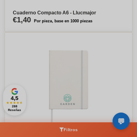
Cuaderno Compacto A6 - Llucmajor
€1,40
Por pieza, base en 1000 piezas
4,5
★
★
★
★
★
288
Reseñas
Filtros
Cuaderno de tapa dura A5 - Muel