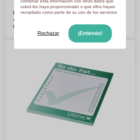
combinar esta información con otros datos que
usted les haya proporcionado o que ellos hayan
recopilado como parte de su uso de los servicios.
Bloc de notas de papel reciclado Desk-Mate®
A6 blanco - Fuentes de Ebro
€0,57
Por pieza, base en 500 piezas
Rechazar
¡Entiendo!