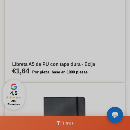
Libreta A5 de PU con tapa dura - Écija
€1,64
Por pieza, base en 1000 piezas
4,5
★
★
★
★
★
288
Reseñas
Filtros