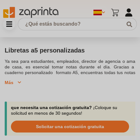
Libretas a5 personalizadas
Ya sea para estudiantes, empleados, director de agencia o ama
de casa, es esencial tomar notas durante el día. Gracias a
cuaderno personalizado formato A5, encuentras todas tus notas
sin perderlas. Ofrecemos una gama de cuadernos disponibles
Más
para personalización. Se puede marcar un logotipo o imagen
fácilmente en la parte delantera o posterior del cuaderno A5 para
personalizarlo. Haz tu pedido en pequeñas cantidades, de 10
productos. Nuestro equipo te aconseja por correo electrónico a
support@zaprinta.com, Teléfono o Chat.
que necesita una cotización gratuita?
¡Coloque su
solicitud en menos de 30 segundos!
Solicitar una cotización gratuita