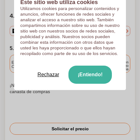
Este sitio web utiliza cookies
Utilizamos cookies para personalizar contenidos y
anuncios, ofrecer funciones de redes sociales y
4. Elige tu cantidad
analizar el acceso a nuestro sitio web. También
compartimos información sobre su uso de nuestro
sitio web con nuestros socios de redes sociales,
publicidad y análisis. Nuestros socios pueden
combinar esta información con otros datos que
usted les haya proporcionado o que ellos hayan
5. Elija su fecha de envío
recopilado como parte de su uso de los servicios.
Incluido
Entrega estándar
Entrega en
cualquier punto
Cargue y apruebe sus archivos antes de las 9.30 a.m.
de España
Rechazar
¡Entiendo!
¡No te preocupes! Simplemente suba sus archivos a la
canasta de compras
Solicitar el precio