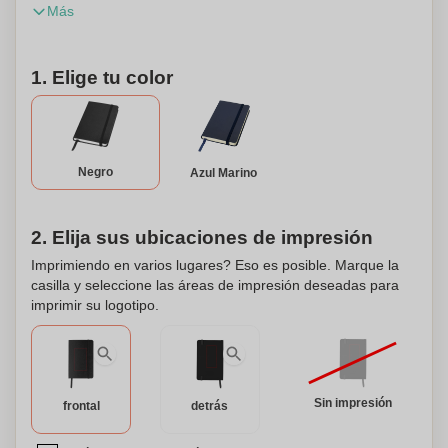
Más
hojas (80gsm) de papel rayado es ideal para escribir y
compartir notas. También cuenta con un bolsillo expandible
en la parte trasera para guardar pequeñas notas. Este
1. Elige tu color
cuaderno puede personalizarse e incluye una funda de caja
de regalo de Journalbooks.
Negro
Azul Marino
2. Elija sus ubicaciones de impresión
Imprimiendo en varios lugares? Eso es posible. Marque la
casilla y seleccione las áreas de impresión deseadas para
imprimir su logotipo.
Sin impresión
frontal
detrás