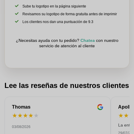
Sube tu logotipo en la página siguiente
Revisamos su logotipo de forma gratuita antes de imprimir
Los clientes nos dan una puntuación de 9.3
¿Necesitas ayuda con tu pedido?
Chatea
con nuestro
servicio de atención al cliente
Lee las reseñas de nuestros clientes
Thomas
Apollo
★
★
★
★
★
★
★
La entre
03/08/2026
29/07/20