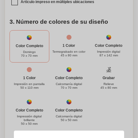
Artículo impreso en múltiples ubicaciones
3. Número de colores de su diseño
1 Color
Color Completo
Color Completo
Termograbado en color
Impresión digital
Domingo
45 x 80 mm
87 x 142 mm
70 x 70 mm
1 Color
Grabar
Color Completo
Impresión en pantalla
Relieve
Calcomanía digital
50 x 110 mm
45 x 80 mm
70 x 70 mm
Color Completo
Color Completo
Impressión digital
Calcomanía digital
brillante
50 x 50 mm
50 x 50 mm
¿Necesitas ayuda?
Ayúdame a elegir