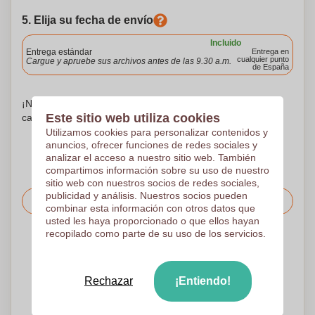
5. Elija su fecha de envío
Incluido
Entrega estándar
Entrega en
cualquier punto
Cargue y apruebe sus archivos antes de las 9.30 a.m.
de España
¡No te preocupes! Simplemente suba sus archivos a la
Este sitio web utiliza cookies
canasta de compras
Utilizamos cookies para personalizar contenidos y
anuncios, ofrecer funciones de redes sociales y
analizar el acceso a nuestro sitio web. También
compartimos información sobre su uso de nuestro
sitio web con nuestros socios de redes sociales,
publicidad y análisis. Nuestros socios pueden
Solicitar el precio
combinar esta información con otros datos que
usted les haya proporcionado o que ellos hayan
recopilado como parte de su uso de los servicios.
Sube tu logotipo en la página siguiente
Revisamos su logotipo de forma gratuita antes de imprimir
Los clientes nos dan una puntuación de 9.3
Rechazar
¡Entiendo!