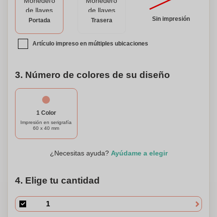
verdaderamente suyo, el monedero para llaves puede ser
personalizado con su nombre o iniciales. Ya sea que esté
Sin impresión
Portada
Trasera
haciendo mandados, viajando, o simplemente quiere
mantener sus elementos esenciales organizados, este
monedero para llaves personalizado es un accesorio
Artículo impreso en múltiples ubicaciones
imprescindible. Manténgase elegante, seguro y preparado
con este moderno y funcional monedero para llaves.
3. Número de colores de su diseño
1 Color
Impresión en serigrafía
60 x 40 mm
¿Necesitas ayuda?
Ayúdame a elegir
4. Elige tu cantidad