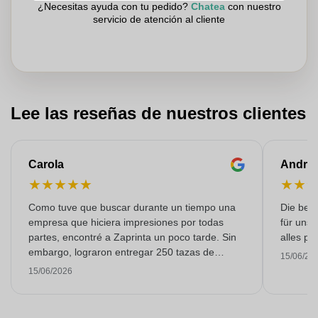
¿Necesitas ayuda con tu pedido?
Chatea
con nuestro
servicio de atención al cliente
Lee las reseñas de nuestros clientes
Carola
Andre
★
★
★
★
★
★
★
Como tuve que buscar durante un tiempo una
Die bedr
empresa que hiciera impresiones por todas
für unse
partes, encontré a Zaprinta un poco tarde. Sin
alles pr
embargo, lograron entregar 250 tazas de
15/06/20
esmalte con una impresión excelente a tiempo.
15/06/2026
Estoy muy contenta con ellos. ¡Muchísimas
gracias!