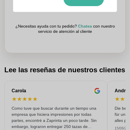
Revisamos su logotipo de forma gratuita antes de imprimir
Los clientes nos dan una puntuación de 9.3
¿Necesitas ayuda con tu pedido?
Chatea
con nuestro
servicio de atención al cliente
Lee las reseñas de nuestros clientes
Carola
Andre
★
★
★
★
★
★
★
Como tuve que buscar durante un tiempo una
Die bedr
empresa que hiciera impresiones por todas
für unse
partes, encontré a Zaprinta un poco tarde. Sin
alles pr
embargo, lograron entregar 250 tazas de
15/06/20