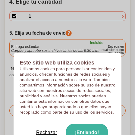
4. Elige tu cantidad
5. Elija su fecha de envío
Incluido
Entrega estándar
Entrega en
cualquier punto
Cargue y apruebe sus archivos antes de las 9.30 a.m.
de España
Este sitio web utiliza cookies
¡No te preocupes! Simplemente suba sus archivos a la
Utilizamos cookies para personalizar contenidos y
anuncios, ofrecer funciones de redes sociales y
canasta de compras
analizar el acceso a nuestro sitio web. También
compartimos información sobre su uso de nuestro
sitio web con nuestros socios de redes sociales,
publicidad y análisis. Nuestros socios pueden
combinar esta información con otros datos que
usted les haya proporcionado o que ellos hayan
Solicitar el precio
recopilado como parte de su uso de los servicios.
Sube tu logotipo en la página siguiente
Rechazar
¡Entiendo!