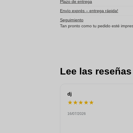
Plazo de entrega
Envío exprés – entrega rápida!
Seguimiento
Tan pronto como tu pedido esté impreso
Lee las reseñas
dj
★
★
★
★
★
16/07/2026