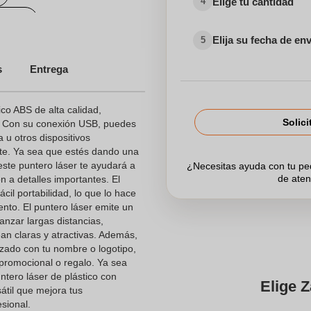
Elige tu cantidad
4
zados
Elija su fecha de en
5
s
Entrega
ados en el Sector
ico ABS de alta calidad,
Solici
d. Con su conexión USB, puedes
 u otros dispositivos
dos para el Sector Sanitario
nte. Ya sea que estés dando una
ste puntero láser te ayudará a
¿Necesitas ayuda con tu p
de aten
ón a detalles importantes. El
cil portabilidad, lo que lo hace
nto. El puntero láser emite un
anzar largas distancias,
n claras y atractivas. Además,
izado con tu nombre o logotipo,
o promocional o regalo. Ya sea
ntero láser de plástico con
Elige Z
til que mejora tus
sional.