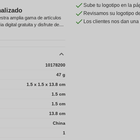
Sube tu logotipo en la pá
nalizado
Revisamos su logotipo de 
uestra amplia gama de artículos
Los clientes nos dan una
 digital gratuita y disfrute de
10178200
47 g
1.5 x 1.5 x 13.8 cm
1.5 cm
1.5 cm
13.8 cm
China
1