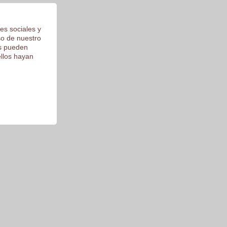
es sociales y
so de nuestro
os pueden
ellos hayan