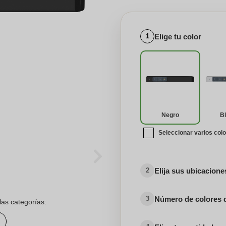
Elige tu color
1
Negro
B
Seleccionar varios col
Elija sus ubicacion
2
Número de colores 
3
las categorías: