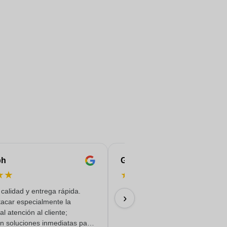
ph
Gaelle
★
★
★
★
★
★
★
calidad y entrega rápida.
09/07/2026
›
acar especialmente la
l atención al cliente;
n soluciones inmediatas para