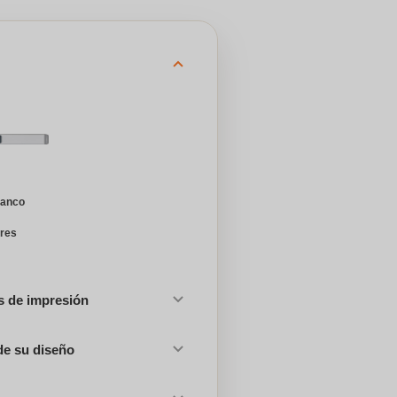
lanco
ores
es de impresión
de su diseño