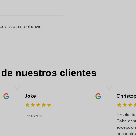
 y listo para el envío
 de nuestros clientes
Joke
Christo
★
★
★
★
★
★
★
★
Excelente 
14/07/2026
Cabe dest
excepciona
encuentra