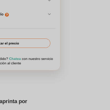
vío
tar el precio
edido?
Chatea
con nuestro servicio
ción al cliente
aprinta por