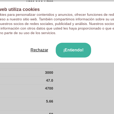
UM4-AAA-LR03
web utiliza cookies
1.5
kies para personalizar contenidos y anuncios, ofrecer funciones de red
1.5
ceso a nuestro sitio web. También compartimos información sobre su u
nuestros socios de redes sociales, publicidad y análisis. Nuestros soci
100
 información con otros datos que usted les haya proporcionado o que 
o parte de su uso de los servicios.
13.8
21.2
Rechazar
¡Entiendo!
27.5
3000
47.0
4700
5.66