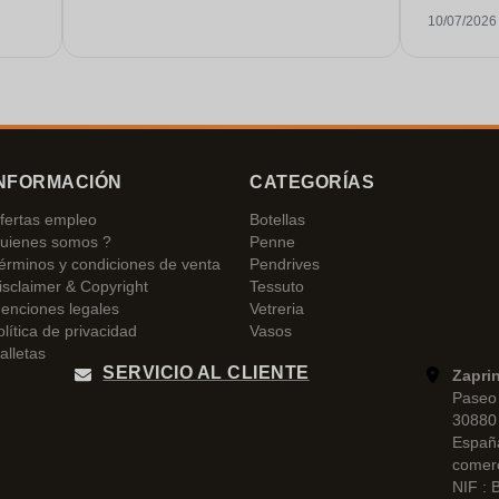
todas las
10/07/2026
conversacion
raro hoy e
Le daría a
NFORMACIÓN
CATEGORÍAS
fertas empleo
Botellas
uienes somos ?
Penne
érminos y condiciones de venta
Pendrives
isclaimer & Copyright
Tessuto
enciones legales
Vetreria
olítica de privacidad
Vasos
alletas
SERVICIO AL CLIENTE
Zapri
Paseo 
30880 
Españ
comer
NIF :