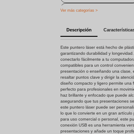
Accesorios de escritorio personali
Ver más categorías >
Multiherramientas impresas
Descripción
Característica
Punteros láser con impresión
Regalos Promocionales Personaliz
Este puntero láser está hecho de plást
Informático
garantizando durabilidad y longevida
conectarlo fácilmente a tu computadora
Regalos Promocionales Personaliza
compatibles para un control convenie
presentación o enseñando una clase, e
resaltar puntos clave y dirigir la atenci
diseño compacto y ligero permite una fá
perfecto para profesionales en movimie
haz brillante y enfocado que puede alc
asegurando que tus presentaciones sea
este puntero láser puede ser personal
lo que lo convierte en un gran artícul
para uso comercial o personal, este pu
conexión USB es una herramienta versá
presentaciones y añade un toque profe