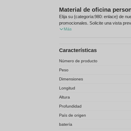
Material de oficina perso
Elija su {categoría:980: enlace} de n
promocionales. Solicite una vista previa
Más
envío gratuito en su pedido.
Características
Número de producto
Peso
Dimensiones
Longitud
Altura
Profundidad
País de origen
batería