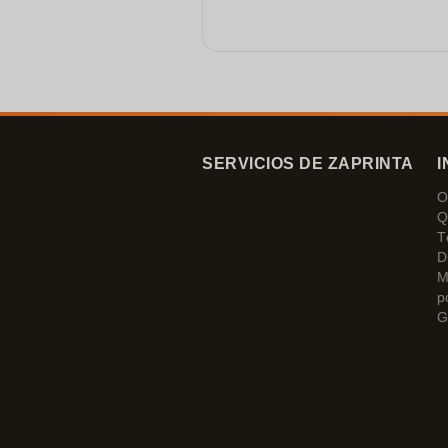
SERVICIOS DE ZAPRINTA
I
O
Q
T
D
M
p
G