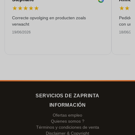
★
★
★
★
★
★
★
Correcte opvolging en producten zoals
Pedido s
verwacht
con una
19/06/2026
18/06/20
SERVICIOS DE ZAPRINTA
INFORMACIÓN
Ofertas empleo
Quienes somos ?
Términos y condiciones de venta
Disclaimer & Copyright