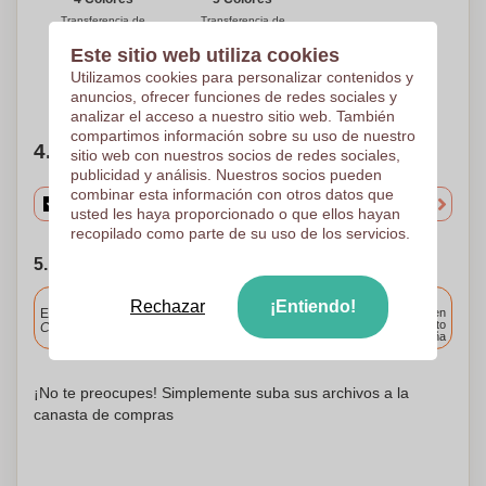
Transferencia de
Transferencia de
pantalla
pantalla
120 x 80
120 x 80
Este sitio web utiliza cookies
Utilizamos cookies para personalizar contenidos y
¿Necesitas ayuda?
Ayúdame a elegir
anuncios, ofrecer funciones de redes sociales y
analizar el acceso a nuestro sitio web. También
compartimos información sobre su uso de nuestro
4. Elige tu cantidad
sitio web con nuestros socios de redes sociales,
publicidad y análisis. Nuestros socios pueden
combinar esta información con otros datos que
usted les haya proporcionado o que ellos hayan
recopilado como parte de su uso de los servicios.
5. Elija su fecha de envío
Incluido
Rechazar
¡Entiendo!
Entrega estándar
Entrega en
cualquier punto
Cargue y apruebe sus archivos antes de las 9.30 a.m.
de España
¡No te preocupes! Simplemente suba sus archivos a la
canasta de compras