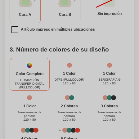
añadiendo un toque extra de sostenibilidad a nuestro
producto. Lo que distingue a nuestra bolsa de belleza es la
Sin impresión
Cara A
Cara B
opción de personalización. Hazla verdaderamente tuya
añadiendo tu nombre o iniciales, transformándola en un
Artículo impreso en múltiples ubicaciones
accesorio único y significativo. Elige nuestra bolsa de
belleza ecológica y adopta la moda sostenible sin
comprometer el estilo.
3. Número de colores de su diseño
1 Color
1 Color
Color Completo
DTF2 (FULLCOLOR)
SERIGRAFÍA G
GRABACIÓN
120 x 80
120 x 80
TRANSFER DIGITAL
(FULLCOLOR)
120 x 80
1 Color
3 Colores
2 Colores
Transferencia de
Transferencia de
Transferencia de
pantalla
pantalla
pantalla
120 x 80
120 x 80
120 x 80
4 Colores
5 Colores