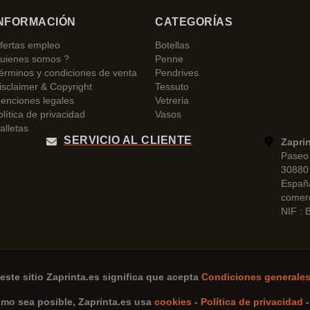
NFORMACIÓN
CATEGORÍAS
fertas empleo
Botellas
uienes somos ?
Penne
érminos y condiciones de venta
Pendrives
isclaimer & Copyright
Tessuto
enciones legales
Vetreria
olítica de privacidad
Vasos
alletas
SERVICIO AL CLIENTE
Zapri
Paseo 
30880 
Españ
comer
NIF :
este sitio
Zaprinta.es
significa que acepta
Condiciones generales
omo sea posible,
Zaprinta.es
usa
cookies
-
Política de privacidad