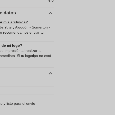
6.0
de datos
ar mis archivos?
de Yute y Algodón - Somerton -
 Te recomendamos enviar tu
) de mi logo?
e impresión al realizar tu
mediato. Si tu logotipo no está
 y listo para el envío