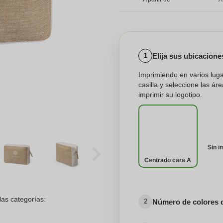
Elija sus ubicacion
1
Imprimiendo en varios lug
casilla y seleccione las á
imprimir su logotipo.
Sin i
Centrado cara A
las categorías:
Número de colores 
2