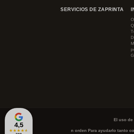
SERVICIOS DE ZAPRINTA
I
O
Q
T
D
M
p
G
El uso de 
4,5
★
★
★
★
★
n orden Para ayudarlo tanto c