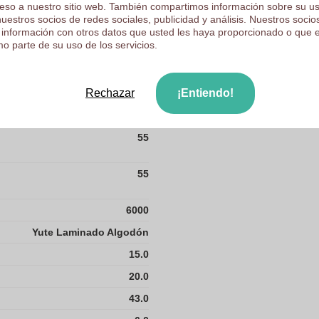
ceso a nuestro sitio web. También compartimos información sobre su u
nuestros socios de redes sociales, publicidad y análisis. Nuestros soci
24
 información con otros datos que usted les haya proporcionado o que 
250
o parte de su uso de los servicios.
379.2
Rechazar
¡Entiendo!
43
55
55
6000
Yute Laminado Algodón
15.0
20.0
43.0