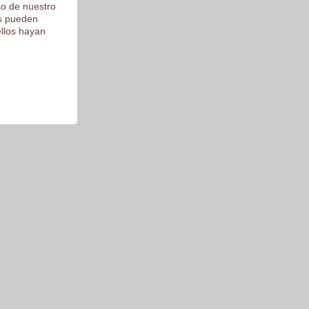
so de nuestro
os pueden
ellos hayan