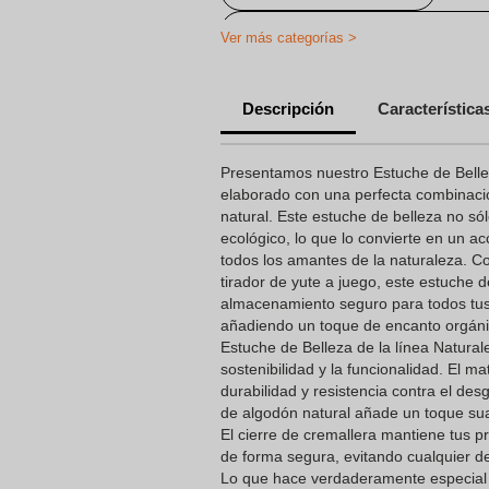
Artículos de salud y bienestar per
Ver más categorías >
Regalos Promocionales Personaliza
Descripción
Característica
Presentamos nuestro Estuche de Bellez
elaborado con una perfecta combinaci
natural. Este estuche de belleza no só
ecológico, lo que lo convierte en un a
todos los amantes de la naturaleza. Co
tirador de yute a juego, este estuche 
almacenamiento seguro para todos tus 
añadiendo un toque de encanto orgánico
Estuche de Belleza de la línea Natural
sostenibilidad y la funcionalidad. El m
durabilidad y resistencia contra el desg
de algodón natural añade un toque sua
El cierre de cremallera mantiene tus 
de forma segura, evitando cualquier de
Lo que hace verdaderamente especial 