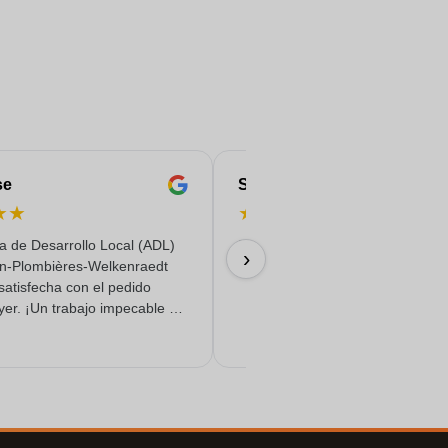
se
Serife
★
★
★
★
★
★
★
a de Desarrollo Local (ADL)
Rápido, fiable y con entrega de c
›
n-Plombières-Welkenraedt
18/06/2026
satisfecha con el pedido
yer. ¡Un trabajo impecable y
o de calidad!