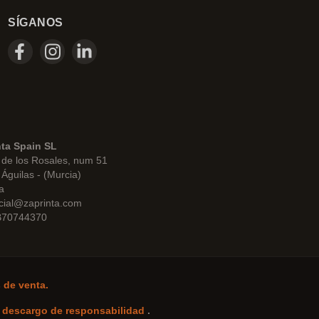
SÍGANOS
nta Spain SL
de los Rosales, num 51
Águilas - (Murcia)
a
cial@zaprinta.com
 B70744370
 de venta.
-
descargo de responsabilidad
.