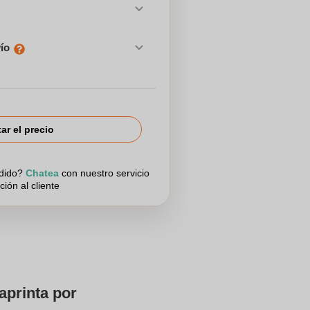
vío
tar el precio
edido?
Chatea
con nuestro servicio
ción al cliente
aprinta por