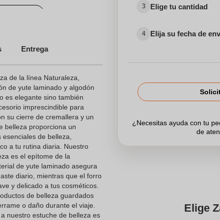
Elige tu cantidad
3
sonalizados
dos para el Sector Sanitario
Elija su fecha de en
4
s
Entrega
a de la línea Naturaleza,
ón de yute laminado y algodón
Solici
lo es elegante sino también
ccesorio imprescindible para
n su cierre de cremallera y un
¿Necesitas ayuda con tu p
de belleza proporciona un
de aten
esenciales de belleza,
 a tu rutina diaria. Nuestro
eza es el epítome de la
aterial de yute laminado asegura
aste diario, mientras que el forro
ve y delicado a tus cosméticos.
productos de belleza guardados
rrame o daño durante el viaje.
Elige Z
a nuestro estuche de belleza es