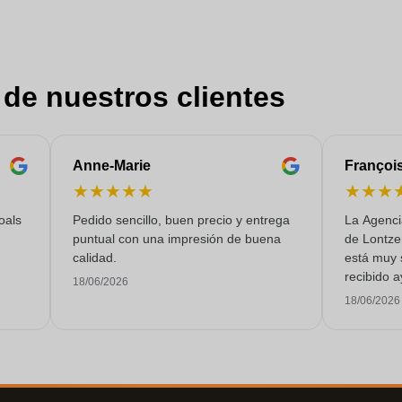
 de nuestros clientes
Anne-Marie
Françoi
★
★
★
★
★
★
★
★
oals
Pedido sencillo, buen precio y entrega
La Agenci
puntual con una impresión de buena
de Lontze
calidad.
está muy 
recibido a
18/06/2026
un servici
18/06/2026