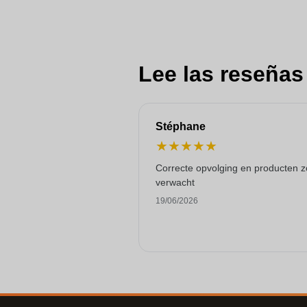
Lee las reseñas
Stéphane
★
★
★
★
★
Correcte opvolging en producten z
verwacht
19/06/2026