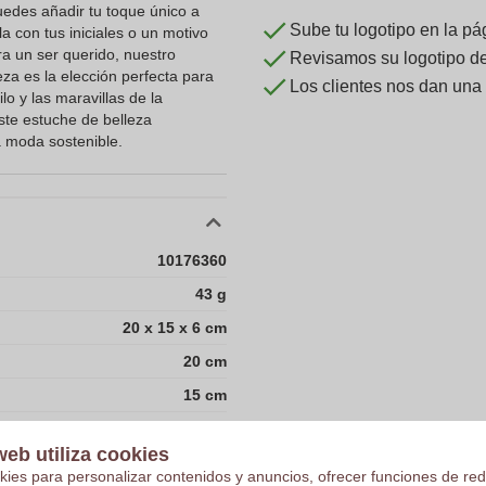
uedes añadir tu toque único a
Sube tu logotipo en la pá
a con tus iniciales o un motivo
ra un ser querido, nuestro
Revisamos su logotipo de 
eza es la elección perfecta para
Los clientes nos dan una
lo y las maravillas de la
ste estuche de belleza
a moda sostenible.
10176360
43 g
20 x 15 x 6 cm
20 cm
15 cm
6 cm
web utiliza cookies
15.8
kies para personalizar contenidos y anuncios, ofrecer funciones de red