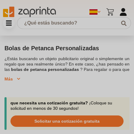
Bolas de Petanca Personalizadas
¿Estás buscando un objeto publicitario original o simplemente un
regalo que sea realmente único? En este caso, ¿has pensado en
las
bolas de petanca personalizadas
? Para regalar o para que
te diviertas, son ideales. Las posibilidades de grabado son
Más
infinitas. Mucho más que un simple objeto que puedas encontrar
en cualquier lugar, la personalización las hace únicas. La
petanca, es un deporte muy apreciado (u ocio), ofrecer bolas de
petanca personalizadas en una bonita bolsa tendrá un efecto
muy positivo, ya que es una iniciativa perfecta para disfrutar al
que necesita una cotización gratuita?
¡Coloque su
aire libre en familia o con amigos. Explora nuestra gama de
Ocio
solicitud en menos de 30 segundos!
y juegos personalizados
.
Solicitar una cotización gratuita