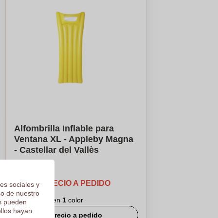
Alfombrilla Inflable para
Ventana XL - Appleby Magna
- Castellar del Vallès
PRECIO A PEDIDO
es sociales y
so de nuestro
Logotipo en
1
color
os pueden
ellos hayan
Precio a pedido