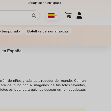
Hoja de prueba gratis
e temporada
Botellas personalizadas
os en España
ción de niños y adultos alrededor del mundo. Con un
cara del cubo con 6 imágenes de tus fotos favoritas,
on fotos es ideal para quienes desean un rompecabezas
zación y el ajuste de las pegatina del cubo permiten
o de rubik personalizado, también se destaca como un
ubo personalizado te asegura un producto resistente y
cualquier piñata.Este cubo se convierte en un artículo