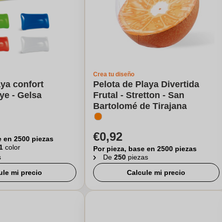
Crea tu diseño
aya confort
Pelota de Playa Divertida
ye - Gelsa
Frutal - Stretton - San
Bartolomé de Tirajana
€0,92
e en 2500 piezas
1
color
Por pieza, base en 2500 piezas
s
De
250
piezas
ule mi precio
Calcule mi precio