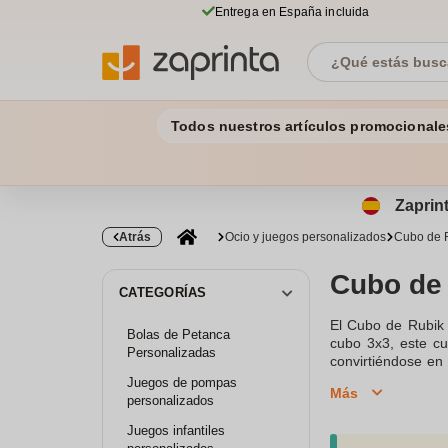
Entrega en España incluida
Todos nuestros artículos promocionale
Zaprint
Atrás
Ocio y juegos personalizados
Cubo de 
Cubo de 
CATEGORÍAS
El Cubo de Rubik 
Bolas de Petanca
cubo 3x3, este cu
Personalizadas
convirtiéndose en
niños o desean ll
Juegos de pompas
Más
imprimir imágenes
personalizados
cubo de velocidad
Juegos infantiles
duradero, ideal pa