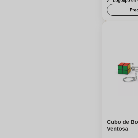
Logotipo en
Pre
Cubo de Bol
Ventosa