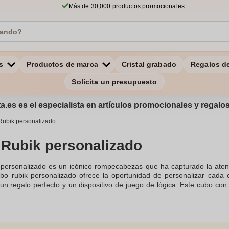
Más de 30,000 productos promocionales
s
Productos de marca
Cristal grabado
Regalos d
Solicita un presupuesto
a.es es el especialista en artículos promocionales y regal
Rubik personalizado
Rubik personalizado
personalizado es un icónico rompecabezas que ha capturado la aten
bo rubik personalizado ofrece la oportunidad de personalizar cada 
 un regalo perfecto y un dispositivo de juego de lógica. Este cubo c
evar a cualquier lugar un juego educativo y entretenido.La personali
 y garantizar una alta calidad en cada detalle. Además de ser un cub
 3x3 para resolver cubos con rapidez. Imprimir tus imágenes en este c
ra un regalo ideal en celebraciones como San Valentín o para animar 