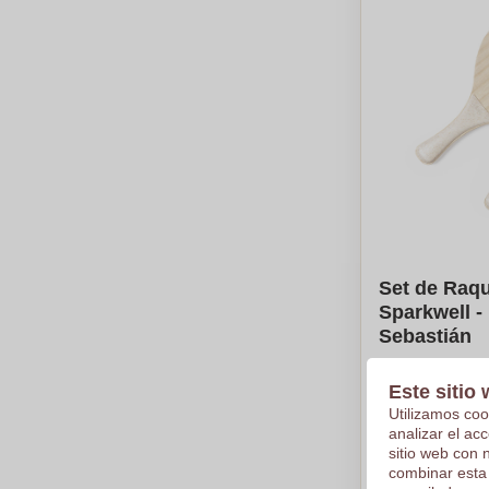
Set de Raqu
Sparkwell -
Sebastián
€3,64
Este sitio 
Por pieza, bas
Utilizamos coo
Logotipo en
analizar el ac
De
5
piezas
sitio web con 
combinar esta
Calc