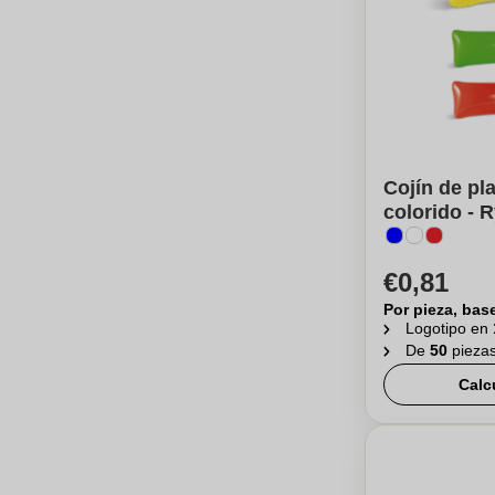
Cojín de pl
colorido - R
€0,81
Por pieza, bas
Logotipo en
De
50
pieza
Calc