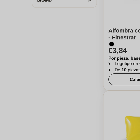
BRAND
Alfombra c
- Finestrat
€3,84
Por pieza, bas
Logotipo en
De
10
pieza
Calc