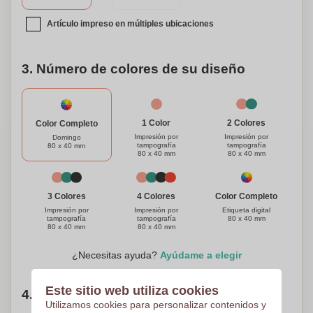
noche de póker o sorprende a tus seres queridos con un
mazo de cartas único. Mejora tu experiencia de juego con
Artículo impreso en múltiples ubicaciones
nuestro conjunto de 2 mazos de cartas de jugar de papel
reciclado en una elegante caja de papel kraft. ¡Juega de
3. Número de colores de su diseño
manera responsable, sostenible y con estilo!
1 Color
2 Colores
Color Completo
Impresión por
Impresión por
Domingo
tampografía
tampografía
80 x 40 mm
80 x 40 mm
80 x 40 mm
Color Completo
3 Colores
4 Colores
Etiqueta digital
Impresión por
Impresión por
80 x 40 mm
tampografía
tampografía
80 x 40 mm
80 x 40 mm
¿Necesitas ayuda?
Ayúdame a elegir
Este sitio web utiliza cookies
4. Elige tu cantidad
Utilizamos cookies para personalizar contenidos y