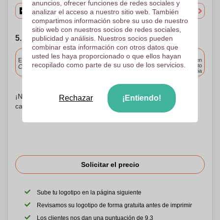
anuncios, ofrecer funciones de redes sociales y
analizar el acceso a nuestro sitio web. También
compartimos información sobre su uso de nuestro
sitio web con nuestros socios de redes sociales,
5. Elija su fecha de envío
publicidad y análisis. Nuestros socios pueden
combinar esta información con otros datos que
Incluido
usted les haya proporcionado o que ellos hayan
Entrega estándar
Entrega en
recopilado como parte de su uso de los servicios.
cualquier punto
Cargue y apruebe sus archivos antes de las 9.30 a.m.
de España
¡No te preocupes! Simplemente suba sus archivos a la
Rechazar
¡Entiendo!
canasta de compras
Solicitar el precio
Sube tu logotipo en la página siguiente
Revisamos su logotipo de forma gratuita antes de imprimir
Los clientes nos dan una puntuación de 9.3