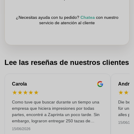
¿Necesitas ayuda con tu pedido?
Chatea
con nuestro
servicio de atención al cliente
Lee las reseñas de nuestros clientes
Carola
Andre
★
★
★
★
★
★
★
Como tuve que buscar durante un tiempo una
Die bedr
empresa que hiciera impresiones por todas
für unse
partes, encontré a Zaprinta un poco tarde. Sin
alles pr
embargo, lograron entregar 250 tazas de
15/06/20
esmalte con una impresión excelente a tiempo.
15/06/2026
Estoy muy contenta con ellos. ¡Muchísimas