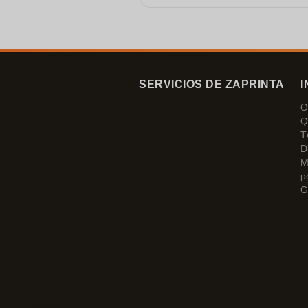
SERVICIOS DE ZAPRINTA
I
O
Q
T
D
M
p
G