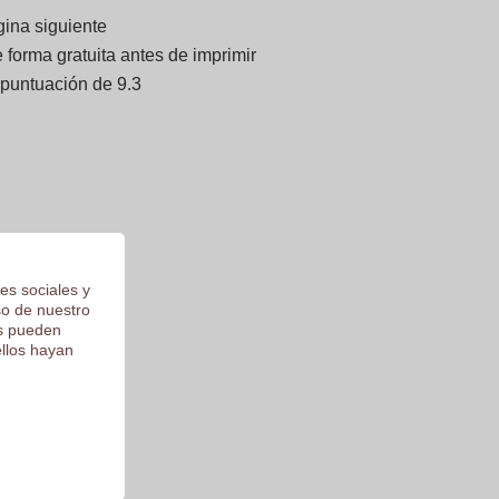
gina siguiente
forma gratuita antes de imprimir
 puntuación de 9.3
es sociales y
so de nuestro
os pueden
ellos hayan