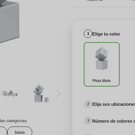
Elige tu color
1
Plata Mate
Elija sus ubicacion
2
las categorías:
Número de colores 
3
Inicio