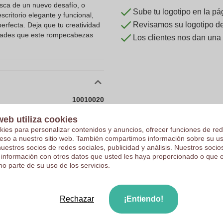
sca de un nuevo desafío, o
Sube tu logotipo en la pá
critorio elegante y funcional,
Revisamos su logotipo de 
erfecta. Deja que tu creatividad
ilidades que este rompecabezas
Los clientes nos dan una
10010020
0.35 kg
web utiliza cookies
kies para personalizar contenidos y anuncios, ofrecer funciones de red
4 x 8 cm
ceso a nuestro sitio web. También compartimos información sobre su u
4 cm
nuestros socios de redes sociales, publicidad y análisis. Nuestros soci
 información con otros datos que usted les haya proporcionado o que 
8 cm
o parte de su uso de los servicios.
CN
Metal.
Rechazar
¡Entiendo!
0.0