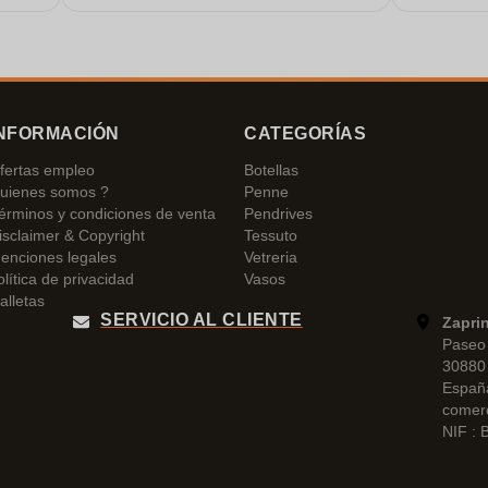
NFORMACIÓN
CATEGORÍAS
fertas empleo
Botellas
uienes somos ?
Penne
érminos y condiciones de venta
Pendrives
isclaimer & Copyright
Tessuto
enciones legales
Vetreria
olítica de privacidad
Vasos
alletas
SERVICIO AL CLIENTE
Zapri
Paseo 
30880 
Españ
comer
NIF :