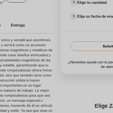
Elige tu cantidad
4
Elija su fecha de en
5
zados
s
Entrega
Juegos personalizados
único y versátil que asombrará
 y servirá como un accesorio
Solici
 piezas magnéticas y metálicas de
mite crear diseños intrincados y
s propiedades magnéticas de las
¿Necesitas ayuda con tu p
 estable, garantizando que tu
de aten
 este rompecabezas ofrece horas
tal, sino que también sirve como
strucción sólida lo hacen
s importantes en su lugar
tu espacio de trabajo. Lo mejor
este rompecabezas para que sea
re, un mensaje especial o
Elige Z
iezas, haciendo de él un artículo
lidad y estilo. Ya sea que seas un