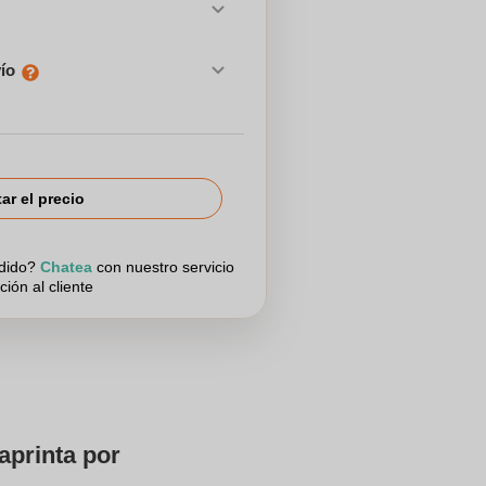
vío
tar el precio
edido?
Chatea
con nuestro servicio
ción al cliente
aprinta por