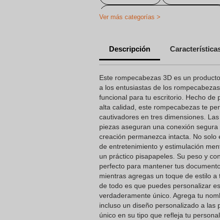
Material de oficina personalizado
Ver más categorías >
Accesorios de escritorio personali
Descripción
Característica
Juegos infantiles personalizados
Puzzles individuales
Este rompecabezas 3D es un producto 
a los entusiastas de los rompecabezas
funcional para tu escritorio. Hecho de
alta calidad, este rompecabezas te per
cautivadores en tres dimensiones. La
piezas aseguran una conexión segura y
creación permanezca intacta. No solo
de entretenimiento y estimulación men
un práctico pisapapeles. Su peso y con
perfecto para mantener tus documento
mientras agregas un toque de estilo a 
de todo es que puedes personalizar 
verdaderamente único. Agrega tu nomb
incluso un diseño personalizado a las p
único en su tipo que refleja tu persona