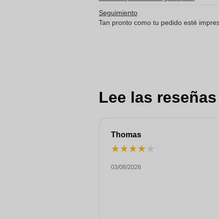
Seguimiento
Tan pronto como tu pedido esté impreso
Lee las reseñas
Thomas
★
★
★
★
★
03/08/2026