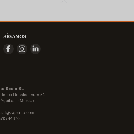
SÍGANOS
nta Spain SL
de los Rosales, num 51
Águilas - (Murcia)
a
cial@zaprinta.com
 B70744370