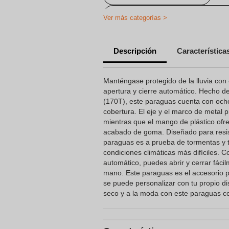
Paraguas de tormenta estampado
Ver más categorías >
Paraguas plegables impresos
Descripción
Característica
Manténgase protegido de la lluvia con
apertura y cierre automático. Hecho de 
(170T), este paraguas cuenta con oc
cobertura. El eje y el marco de metal 
mientras que el mango de plástico of
acabado de goma. Diseñado para resisti
paraguas es a prueba de tormentas y t
condiciones climáticas más difíciles. C
automático, puedes abrir y cerrar fáci
mano. Este paraguas es el accesorio pe
se puede personalizar con tu propio d
seco y a la moda con este paraguas con