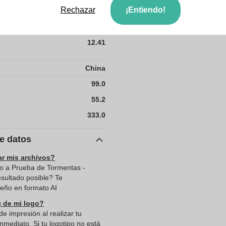
Rechazar
¡Entiendo!
11988
12.41
China
99.0
55.2
333.0
de datos
ar mis archivos?
o a Prueba de Tormentas -
esultado posible? Te
eño en formato AI
) de mi logo?
e impresión al realizar tu
mediato. Si tu logotipo no está