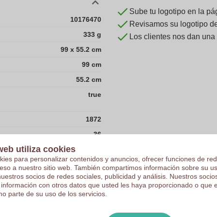
Sube tu logotipo en la pá
10176470
Revisamos su logotipo de 
333 g
Los clientes nos dan una
99 x 55.2 cm
99 cm
55.2 cm
true
1872
36
web utiliza cookies
kies para personalizar contenidos y anuncios, ofrecer funciones de red
13.5
ceso a nuestro sitio web. También compartimos información sobre su u
nuestros socios de redes sociales, publicidad y análisis. Nuestros soci
29.5
 información con otros datos que usted les haya proporcionado o que 
o parte de su uso de los servicios.
52