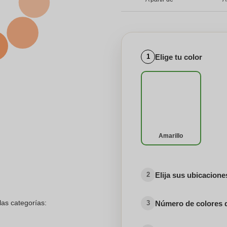
Elige tu color
1
Amarillo
Elija sus ubicacion
2
las categorías:
Número de colores 
3