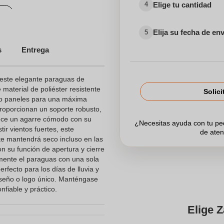
Elige tu cantidad
4
s
Elija su fecha de en
5
s
Entrega
 este elegante paraguas de
material de poliéster resistente
Solici
ho paneles para una máxima
proporcionan un soporte robusto,
rece un agarre cómodo con su
¿Necesitas ayuda con tu p
r vientos fuertes, este
de aten
e mantendrá seco incluso en las
on su función de apertura y cierre
lmente el paraguas con una sola
rfecto para los días de lluvia y
iseño o logo único. Manténgase
fiable y práctico.
Elige Z