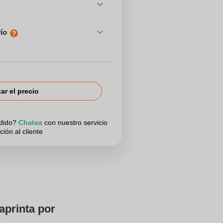
vío
tar el precio
edido?
Chatea
con nuestro servicio
ción al cliente
aprinta por