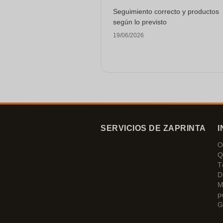
Seguimiento correcto y productos
según lo previsto
19/06/2026
SERVICIOS DE ZAPRINTA
I
O
Q
T
D
M
p
G