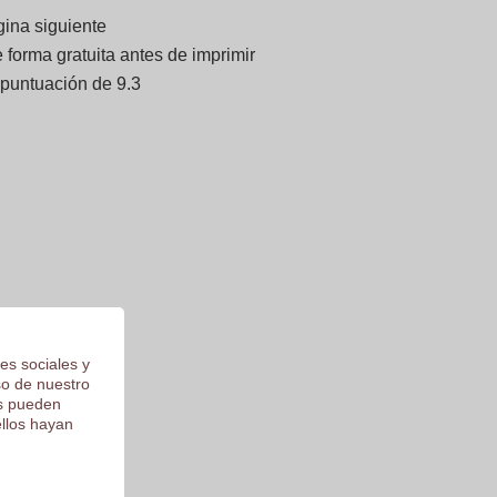
gina siguiente
forma gratuita antes de imprimir
 puntuación de 9.3
es sociales y
so de nuestro
os pueden
ellos hayan