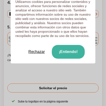
Utilizamos cookies para personalizar contenidos y
4. Elige tu cantidad
anuncios, ofrecer funciones de redes sociales y
analizar el acceso a nuestro sitio web. También
compartimos información sobre su uso de nuestro
sitio web con nuestros socios de redes sociales,
publicidad y análisis. Nuestros socios pueden
5. Elija su fecha de envío
combinar esta información con otros datos que
usted les haya proporcionado o que ellos hayan
Incluido
recopilado como parte de su uso de los servicios.
Entrega estándar
Entrega en
cualquier punto
Cargue y apruebe sus archivos antes de las 9.30 a.m.
de España
Rechazar
¡Entiendo!
¡No te preocupes! Simplemente suba sus archivos a la
canasta de compras
Solicitar el precio
Sube tu logotipo en la página siguiente