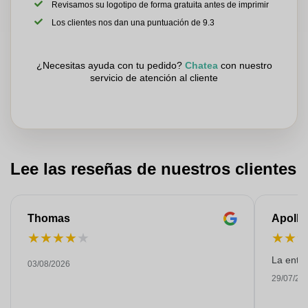
Revisamos su logotipo de forma gratuita antes de imprimir
Los clientes nos dan una puntuación de 9.3
¿Necesitas ayuda con tu pedido?
Chatea
con nuestro
servicio de atención al cliente
Lee las reseñas de nuestros clientes
Thomas
Apollo
★
★
★
★
★
★
★
La entre
03/08/2026
29/07/20