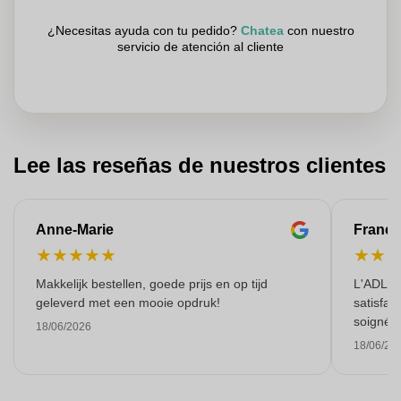
¿Necesitas ayuda con tu pedido?
Chatea
con nuestro
servicio de atención al cliente
Lee las reseñas de nuestros clientes
Anne-Marie
Franço
★
★
★
★
★
★
★
Makkelijk bestellen, goede prijs en op tijd
L'ADL L
geleverd met een mooie opdruk!
satisfai
soigné e
18/06/2026
18/06/20