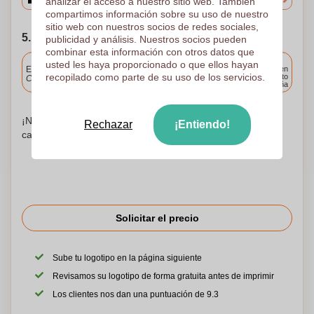
analizar el acceso a nuestro sitio web. También
compartimos información sobre su uso de nuestro
sitio web con nuestros socios de redes sociales,
5. Elija su fecha de envío
publicidad y análisis. Nuestros socios pueden
combinar esta información con otros datos que
Incluido
usted les haya proporcionado o que ellos hayan
Entrega estándar
Entrega en
recopilado como parte de su uso de los servicios.
cualquier punto
Cargue y apruebe sus archivos antes de las 9.30 a.m.
de España
¡No te preocupes! Simplemente suba sus archivos a la
Rechazar
¡Entiendo!
canasta de compras
Solicitar el precio
Sube tu logotipo en la página siguiente
Revisamos su logotipo de forma gratuita antes de imprimir
Los clientes nos dan una puntuación de 9.3