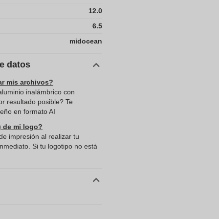
12.0
6.5
midocean
de datos
ar mis archivos?
aluminio inalámbrico con
or resultado posible? Te
eño en formato AI
) de mi logo?
e impresión al realizar tu
mediato. Si tu logotipo no está