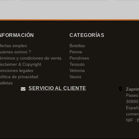
NFORMACIÓN
CATEGORÍAS
fertas empleo
Botellas
uienes somos ?
Penne
érminos y condiciones de venta
Pendrives
isclaimer & Copyright
Tessuto
enciones legales
Vetreria
olítica de privacidad
Vasos
alletas
SERVICIO AL CLIENTE
Zapri
Paseo 
30880 
Españ
comer
NIF :