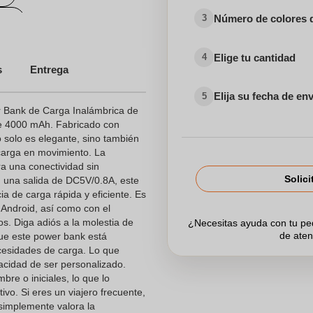
Número de colores 
3
do
Elige tu cantidad
4
s
Entrega
ados en el Sector
Elija su fecha de en
5
 Bank de Carga Inalámbrica de
dos para el Sector Sanitario
de 4000 mAh. Fabricado con
 solo es elegante, sino también
 carga en movimiento. La
a una conectividad sin
Solici
n una salida de DC5V/0.8A, este
a de carga rápida y eficiente. Es
s Android, así como con el
. Diga adiós a la molestia de
¿Necesitas ayuda con tu p
de aten
que este power bank está
cesidades de carga. Lo que
acidad de ser personalizado.
re o iniciales, lo que lo
tivo. Si eres un viajero frecuente,
simplemente valora la