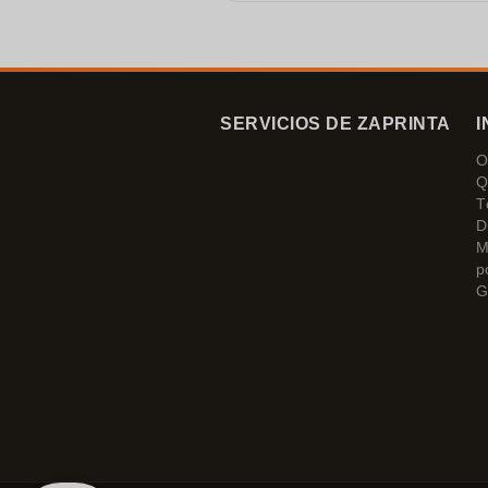
SERVICIOS DE ZAPRINTA
I
O
Q
T
D
M
p
G