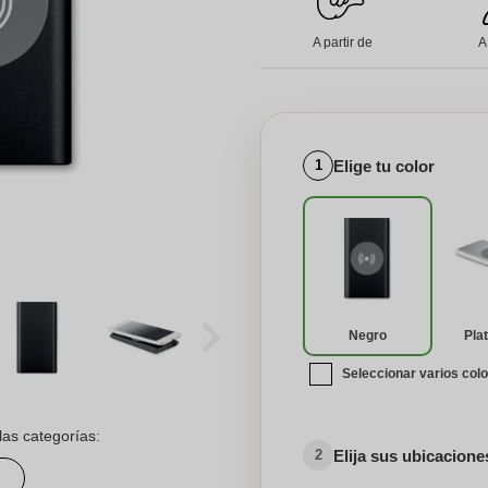
A partir de
A
Elige tu color
1
Negro
Pla
Seleccionar varios col
las categorías:
Elija sus ubicacion
2