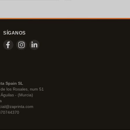
SÍGANOS
nta Spain SL
de los Rosales, num 51
Águilas - (Murcia)
a
cial@zaprinta.com
 B70744370