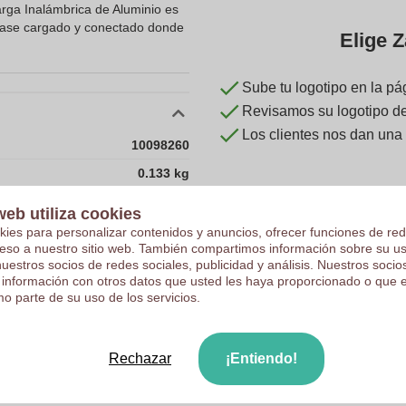
ga Inalámbrica de Aluminio es
gase cargado y conectado donde
Elige Z
Sube tu logotipo en la pá
Revisamos su logotipo de 
Los clientes nos dan una
10098260
0.133 kg
6.5 x 0.9 x 12 cm
web utiliza cookies
6.5 cm
kies para personalizar contenidos y anuncios, ofrecer funciones de red
ceso a nuestro sitio web. También compartimos información sobre su u
0.9 cm
nuestros socios de redes sociales, publicidad y análisis. Nuestros soci
 información con otros datos que usted les haya proporcionado o que 
12 cm
o parte de su uso de los servicios.
Batería
CN
Rechazar
¡Entiendo!
0.133
0.9