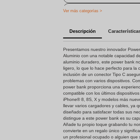
Cargador Inalámbrico Personaliza
Ver más categorías >
Power bank personalizada
Descripción
Característica
Regalos Promocionales Personaliz
Informático
Presentamos nuestro innovador Power
Regalos Promocionales Personaliza
Aluminio con una notable capacidad 
aluminio duradero, este power bank no
Power bank personalizada
ligero, lo que lo hace perfecto para la
inclusión de un conector Tipo C asegur
problemas con varios dispositivos. Co
power bank proporciona una experienci
compatible con los últimos dispositivo
iPhone® 8, 8S, X y modelos más nuevos
llevar varios cargadores y cables, ya 
diseñado para satisfacer todas sus ne
distingue a este power bank es su cap
Añade tu propio toque grabando tu nomb
convierte en un regalo único y significa
un profesional ocupado o alguien que 