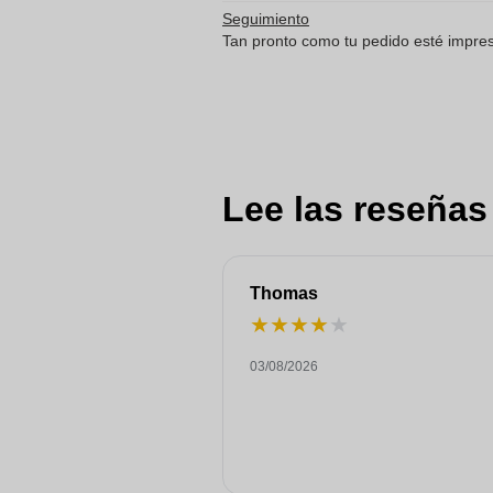
Seguimiento
Tan pronto como tu pedido esté impreso
Lee las reseñas
Thomas
★
★
★
★
★
03/08/2026