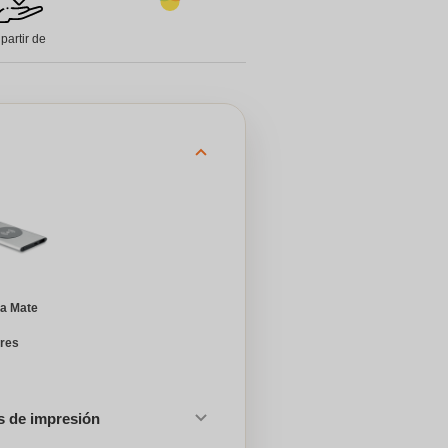
 partir de
ta Mate
ores
es de impresión