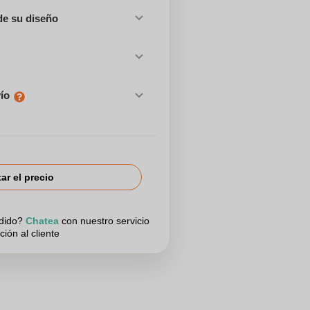
de su diseño
vío
tar el precio
edido?
Chatea
con nuestro servicio
ción al cliente