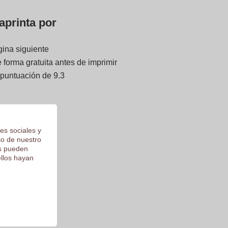
aprinta por
gina siguiente
forma gratuita antes de imprimir
 puntuación de 9.3
es sociales y
so de nuestro
os pueden
ellos hayan