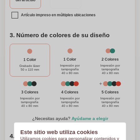
del artículo
individual.
Artículo impreso en múltiples ubicaciones
3. Número de colores de su diseño
1 Color
2 Colores
1 Color
Impresión por
Impresión por
Grabado láser
tampografía
tampografía
50 x 110 mm
40 x 80 mm
40 x 80 mm
3 Colores
4 Colores
5 Colores
Impresión por
Impresión por
Impresión por
tampografía
tampografía
tampografía
40 x 80 mm
40 x 80 mm
40 x 80 mm
¿Necesitas ayuda?
Ayúdame a elegir
Este sitio web utiliza cookies
4. Elige tu cantidad
Utilizamos cookies para personalizar contenidos y