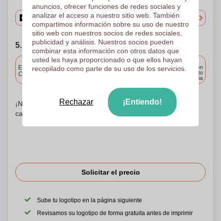
anuncios, ofrecer funciones de redes sociales y
analizar el acceso a nuestro sitio web. También
compartimos información sobre su uso de nuestro
sitio web con nuestros socios de redes sociales,
publicidad y análisis. Nuestros socios pueden
5. Elija su fecha de envío
combinar esta información con otros datos que
usted les haya proporcionado o que ellos hayan
Incluido
Entrega estándar
Entrega en
recopilado como parte de su uso de los servicios.
cualquier punto
Cargue y apruebe sus archivos antes de las 9.30 a.m.
de España
Rechazar
¡Entiendo!
¡No te preocupes! Simplemente suba sus archivos a la
canasta de compras
Solicitar el precio
Sube tu logotipo en la página siguiente
Revisamos su logotipo de forma gratuita antes de imprimir