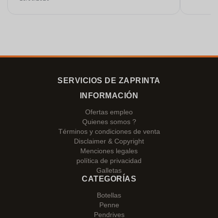
Estoy muy contenta con ellos. ¡Muchísimas
gracias!
SERVICIOS DE ZAPRINTA
INFORMACIÓN
Ofertas empleo
Quienes somos ?
Términos y condiciones de venta
Disclaimer & Copyright
Menciones legales
política de privacidad
Galletas
CATEGORÍAS
Botellas
Penne
Pendrives