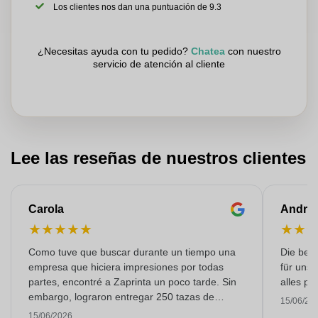
Los clientes nos dan una puntuación de 9.3
¿Necesitas ayuda con tu pedido?
Chatea
con nuestro
servicio de atención al cliente
Lee las reseñas de nuestros clientes
Carola
Andre
★
★
★
★
★
★
★
Como tuve que buscar durante un tiempo una
Die bedr
empresa que hiciera impresiones por todas
für unse
partes, encontré a Zaprinta un poco tarde. Sin
alles pr
embargo, lograron entregar 250 tazas de
15/06/20
esmalte con una impresión excelente a tiempo.
15/06/2026