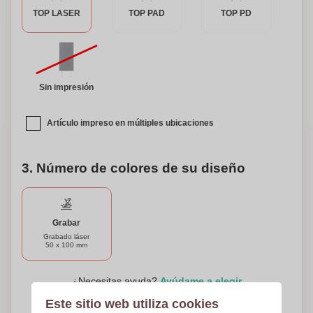
dondequiera que vayas con nuestra versátil y elegante
TOP LASER
TOP PAD
TOP PD
batería externa!
Sin impresión
Artículo impreso en múltiples ubicaciones
3. Número de colores de su diseño
Grabar
Grabado láser
50 x 100 mm
¿Necesitas ayuda?
Ayúdame a elegir
Este sitio web utiliza cookies