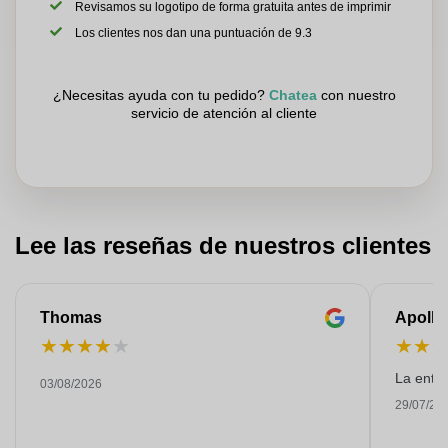
Revisamos su logotipo de forma gratuita antes de imprimir
Los clientes nos dan una puntuación de 9.3
¿Necesitas ayuda con tu pedido?
Chatea
con nuestro
servicio de atención al cliente
Lee las reseñas de nuestros clientes
Thomas
Apollo
★
★
★
★
★
★
★
La entre
03/08/2026
29/07/20