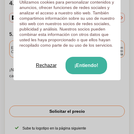
Utilizamos cookies para personalizar contenidos y
4. Elige tu cantidad
anuncios, ofrecer funciones de redes sociales y
analizar el acceso a nuestro sitio web. También
compartimos información sobre su uso de nuestro
sitio web con nuestros socios de redes sociales,
publicidad y análisis. Nuestros socios pueden
5. Elija su fecha de envío
combinar esta información con otros datos que
usted les haya proporcionado o que ellos hayan
Incluido
recopilado como parte de su uso de los servicios.
Entrega estándar
Entrega en
cualquier punto
Cargue y apruebe sus archivos antes de las 9.30 a.m.
de España
Rechazar
¡Entiendo!
¡No te preocupes! Simplemente suba sus archivos a la
canasta de compras
Solicitar el precio
Sube tu logotipo en la página siguiente