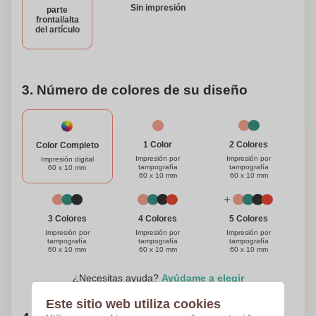
Sin impresión
parte
nombre o logotipo para hacerlo realmente único y especial.
frontal/alta
Es un accesorio práctico y elegante que te mantiene
del artículo
conectado durante todo el día, asegurándote de que nunca
te quedes sin energía.
3. Número de colores de su diseño
1 Color
2 Colores
Color Completo
Impresión por
Impresión por
Impresión digital
tampografía
tampografía
60 x 10 mm
60 x 10 mm
60 x 10 mm
3 Colores
4 Colores
5 Colores
Impresión por
Impresión por
Impresión por
tampografía
tampografía
tampografía
60 x 10 mm
60 x 10 mm
60 x 10 mm
¿Necesitas ayuda?
Ayúdame a elegir
Este sitio web utiliza cookies