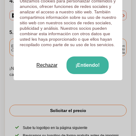
4. Elige tu cantidad
Utilizamos cookies para personalizar contenidos y
anuncios, ofrecer funciones de redes sociales y
analizar el acceso a nuestro sitio web. También
compartimos información sobre su uso de nuestro
sitio web con nuestros socios de redes sociales,
publicidad y análisis. Nuestros socios pueden
5. Elija su fecha de envío
combinar esta información con otros datos que
usted les haya proporcionado o que ellos hayan
Incluido
recopilado como parte de su uso de los servicios.
Entrega estándar
Entrega en
cualquier punto
Cargue y apruebe sus archivos antes de las 9.30 a.m.
de España
Rechazar
¡Entiendo!
¡No te preocupes! Simplemente suba sus archivos a la
canasta de compras
Solicitar el precio
Sube tu logotipo en la página siguiente
Revisamos su logotipo de forma gratuita antes de imprimir