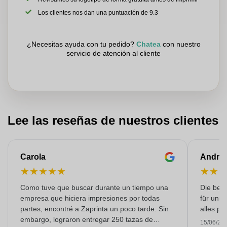
Los clientes nos dan una puntuación de 9.3
¿Necesitas ayuda con tu pedido?
Chatea
con nuestro
servicio de atención al cliente
Lee las reseñas de nuestros clientes
Carola
Andre
★
★
★
★
★
★
★
Como tuve que buscar durante un tiempo una
Die bedr
empresa que hiciera impresiones por todas
für unse
partes, encontré a Zaprinta un poco tarde. Sin
alles pr
embargo, lograron entregar 250 tazas de
15/06/20