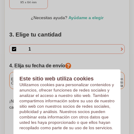
Crema de Protección Solar SPF20, tu compañera ideal
95 x 64 mm
para los días soleados que están por venir.
¿Necesitas ayuda?
Ayúdame a elegir
3. Elige tu cantidad
4. Elija su fecha de envío
Incluido
Este sitio web utiliza cookies
Entrega estándar
Entrega en
cualquier punto
Cargue y apruebe sus archivos antes de las 9.30 a.m.
Utilizamos cookies para personalizar contenidos y
de España
anuncios, ofrecer funciones de redes sociales y
analizar el acceso a nuestro sitio web. También
compartimos información sobre su uso de nuestro
¡No te preocupes! Simplemente suba sus archivos a la
sitio web con nuestros socios de redes sociales,
canasta de compras
publicidad y análisis. Nuestros socios pueden
combinar esta información con otros datos que
usted les haya proporcionado o que ellos hayan
recopilado como parte de su uso de los servicios.