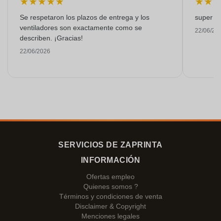
★
★
★
★
★
★
★
Se respetaron los plazos de entrega y los
super kw
ventiladores son exactamente como se
22/06/20
describen. ¡Gracias!
22/06/2026
SERVICIOS DE ZAPRINTA
INFORMACIÓN
Ofertas empleo
Quienes somos ?
Términos y condiciones de venta
Disclaimer & Copyright
Menciones legales