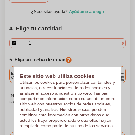
¿Necesitas ayuda?
Ayúdame a elegir
4. Elige tu cantidad
5. Elija su fecha de envío
Incluido
Entrega estándar
Entrega en
Este sitio web utiliza cookies
cualquier punto
Cargue y apruebe sus archivos antes de las 9.30 a.m.
de España
Utilizamos cookies para personalizar contenidos y
anuncios, ofrecer funciones de redes sociales y
analizar el acceso a nuestro sitio web. También
¡No te preocupes! Simplemente suba sus archivos a la
compartimos información sobre su uso de nuestro
canasta de compras
sitio web con nuestros socios de redes sociales,
publicidad y análisis. Nuestros socios pueden
combinar esta información con otros datos que
usted les haya proporcionado o que ellos hayan
recopilado como parte de su uso de los servicios.