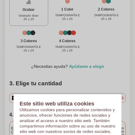
verdaderamente único y especial. Personaliza tu altavoz
1 Color
2 Colores
Grabar
con un nombre, mensaje, o logotipo para crear una pieza
TAMPOGRAFÍA E
TAMPOGRAFÍA E
Grabado láser
única en su tipo. Experimenta la mezcla perfecta de
25 x 25
25 x 25
25 x 25
naturaleza y tecnología con nuestro Altavoz Línea Natural.
3 Colores
4 Colores
TAMPOGRAFÍA E
TAMPOGRAFÍA E
25 x 25
25 x 25
¿Necesitas ayuda?
Ayúdame a elegir
3. Elige tu cantidad
Este sitio web utiliza cookies
Utilizamos cookies para personalizar contenidos y
4. Elija su fecha de envío
anuncios, ofrecer funciones de redes sociales y
analizar el acceso a nuestro sitio web. También
Incluido
compartimos información sobre su uso de nuestro
Entrega estándar
Entrega en
sitio web con nuestros socios de redes sociales,
cualquier punto
Cargue y apruebe sus archivos antes de las 9.30 a.m.
de España