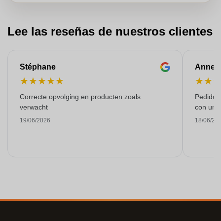
Lee las reseñas de nuestros clientes
Stéphane
Anne-M
★
★
★
★
★
★
★
Correcte opvolging en producten zoals
Pedido s
verwacht
con una
19/06/2026
18/06/20