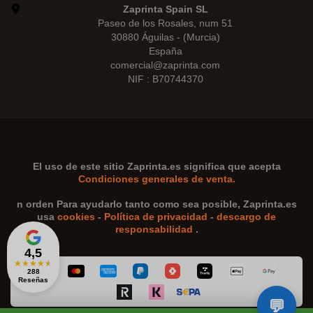
Zaprinta Spain SL
Paseo de los Rosales, num 51
30880 Águilas - (Murcia)
España
comercial@zaprinta.com
NIF : B70744370
El uso de este sitio
Zaprinta.es
significa que acepta
Condiciones generales de venta.
n orden Para ayudarlo tanto como sea posible,
Zaprinta.es
usa
cookies
-
Política de privacidad
-
descargo de
responsabilidad
.
4,5
★
★
★
★
★
288
Reseñas