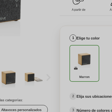
A partir de
A
Elige tu color
1
Marron
Elija sus ubicacion
2
las categorías:
Altavoces personalizados
Número de colores 
3