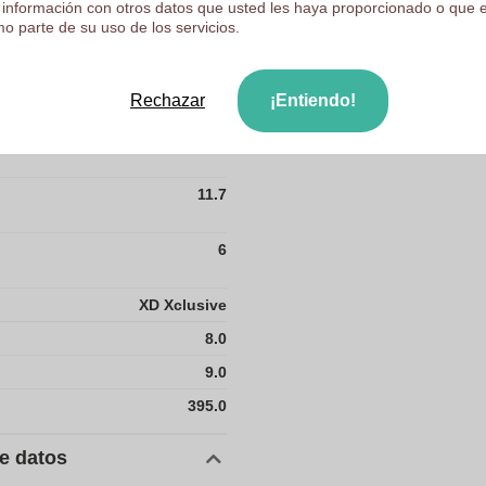
 información con otros datos que usted les haya proporcionado o que 
o parte de su uso de los servicios.
155.10 gram
11.7
Rechazar
¡Entiendo!
8.5
11.7
6
XD Xclusive
8.0
9.0
395.0
de datos