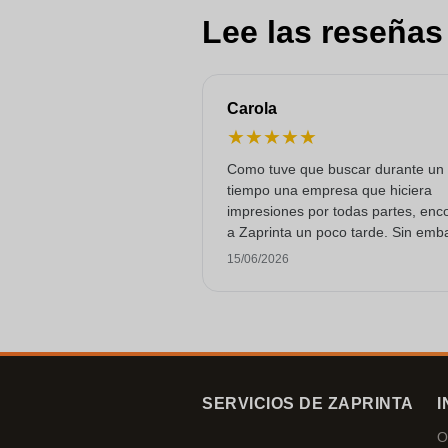
Lee las reseñas
Carola
★
★
★
★
★
Como tuve que buscar durante un
tiempo una empresa que hiciera
impresiones por todas partes, enc
a Zaprinta un poco tarde. Sin emb
lograron entregar 250 tazas de es
15/06/2026
con una impresión excelente a tie
Estoy muy contenta con ellos.
¡Muchísimas gracias!
SERVICIOS DE ZAPRINTA
I
O