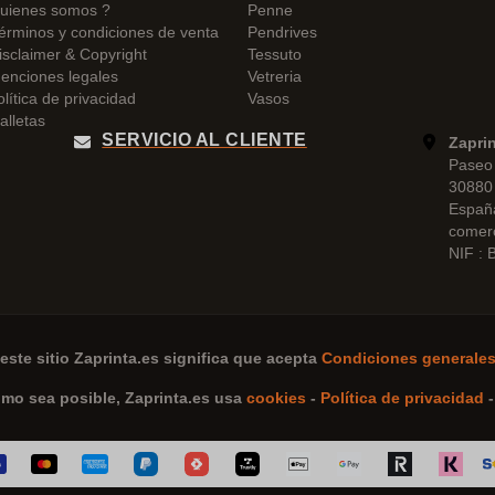
uienes somos ?
Penne
érminos y condiciones de venta
Pendrives
isclaimer & Copyright
Tessuto
enciones legales
Vetreria
olítica de privacidad
Vasos
alletas
SERVICIO AL CLIENTE
Zapri
Paseo 
30880 
Españ
comer
NIF :
este sitio
Zaprinta.es
significa que acepta
Condiciones generales
omo sea posible,
Zaprinta.es
usa
cookies
-
Política de privacidad