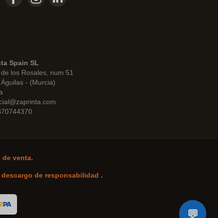
nta Spain SL
de los Rosales, num 51
Águilas - (Murcia)
a
cial@zaprinta.com
 B70744370
 de venta.
-
descargo de responsabilidad
.