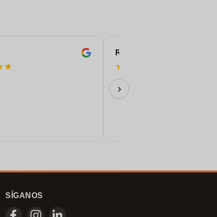
ROBERT
★
★
★
★
★
★
★
¡Perfecto!
›
11/06/2026
SÍGANOS