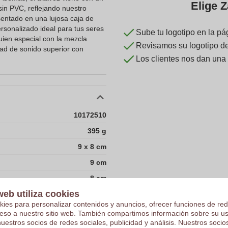
Elige Z
sin PVC, reflejando nuestro
sentado en una lujosa caja de
ersonalizado ideal para tus seres
Sube tu logotipo en la pá
uien especial con la mezcla
Revisamos su logotipo de 
idad de sonido superior con
Los clientes nos dan una
10172510
395 g
9 x 8 cm
9 cm
8 cm
web utiliza cookies
China
kies para personalizar contenidos y anuncios, ofrecer funciones de red
Bambú
ceso a nuestro sitio web. También compartimos información sobre su u
nuestros socios de redes sociales, publicidad y análisis. Nuestros soci
Plástico ABS