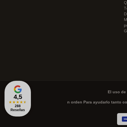
Q
T
D
M
p
G
El uso de 
4,5
★
★
★
★
★
n orden Para ayudarlo tanto c
288
Reseñas