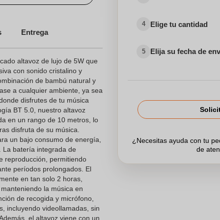
Elige tu cantidad
4
s
Entrega
Elija su fecha de en
5
icado altavoz de lujo de 5W que
iva con sonido cristalino y
ombinación de bambú natural y
lase a cualquier ambiente, ya sea
r donde disfrutes de tu música
Solici
ogía BT 5.0, nuestro altavoz
da en un rango de 10 metros, lo
as disfruta de su música.
ara un bajo consumo de energía,
¿Necesitas ayuda con tu p
 La batería integrada de
de aten
 reproducción, permitiendo
ante períodos prolongados. El
mente en tan solo 2 horas,
y manteniendo la música en
ción de recogida y micrófono,
s, incluyendo videollamadas, sin
 Además, el altavoz viene con un