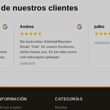
 de nuestros clientes
Andrea
juliko
★
★
★
★
★
★
★
★
Die bedruckten Edelstahlflaschen
12/06/2026
Model ´Felix` für unsere Konferenz
ontré
sehen klasse aus. Es hat alles prima
argo,
und reibungslos geklappt.
malte
15/06/2026
mpo.
NFORMACIÓN
CATEGORÍAS
fertas empleo
Botellas