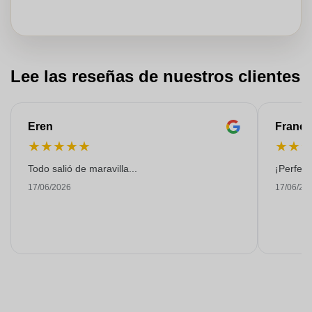
Lee las reseñas de nuestros clientes
Eren
Franço
★
★
★
★
★
★
★
Todo salió de maravilla...
¡Perfect
17/06/2026
17/06/20