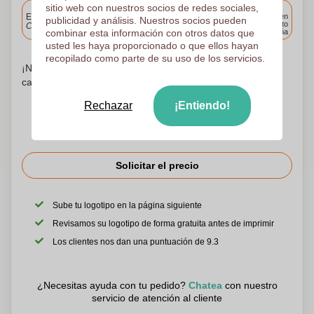
sitio web con nuestros socios de redes sociales,
Incluido
Entrega estándar
Entrega en
publicidad y análisis. Nuestros socios pueden
cualquier punto
Cargue y apruebe sus archivos antes de las 9.30 a.m.
combinar esta información con otros datos que
de España
usted les haya proporcionado o que ellos hayan
recopilado como parte de su uso de los servicios.
¡No te preocupes! Simplemente suba sus archivos a la
canasta de compras
Rechazar
¡Entiendo!
Solicitar el precio
Sube tu logotipo en la página siguiente
Revisamos su logotipo de forma gratuita antes de imprimir
Los clientes nos dan una puntuación de 9.3
¿Necesitas ayuda con tu pedido?
Chatea
con nuestro
servicio de atención al cliente