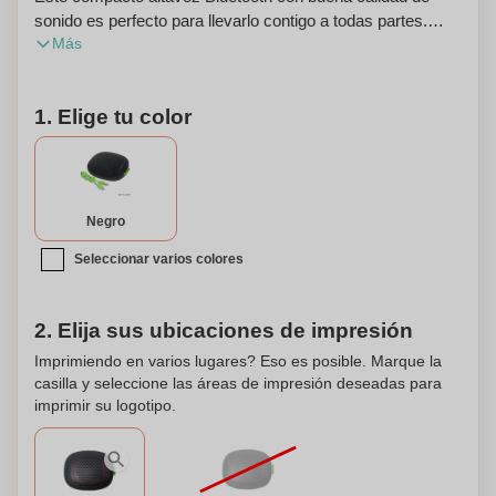
sonido es perfecto para llevarlo contigo a todas partes.
Más
Cuenta con una lámpara de discoteca multicolor
incorporada, que te permite crear un ambiente de fiesta
donde sea que estés. Conecta tu dispositivo a través de
1. Elige tu color
Bluetooth o utiliza la conexión AUX para dispositivos
externos. El altavoz viene con un cable USB para facilitar
su carga. ¡Personalízalo con tu propio nombre o mensaje!
Negro
Seleccionar varios colores
2. Elija sus ubicaciones de impresión
Imprimiendo en varios lugares? Eso es posible. Marque la
casilla y seleccione las áreas de impresión deseadas para
imprimir su logotipo.