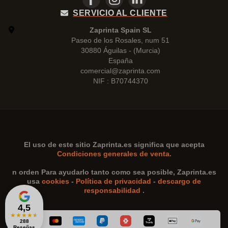
SERVICIO AL CLIENTE
Zaprinta Spain SL
Paseo de los Rosales, num 51
30880 Águilas - (Murcia)
España
comercial@zaprinta.com
NIF : B70744370
El uso de este sitio
Zaprinta.es
significa que acepta
Condiciones generales de venta.
n orden Para ayudarlo tanto como sea posible,
Zaprinta.es
usa
cookies
-
Política de privacidad
-
descargo de
responsabilidad
.
4,5
★
★
★
★
★
288
Reseñas