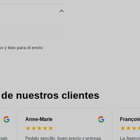
 y listo para el envío
 de nuestros clientes
Anne-Marie
Françoi
★
★
★
★
★
★
★
★
oals
Pedido sencillo, buen precio y entrega
La Agenci