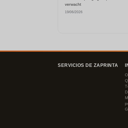
verwacht
19/06/2026
SERVICIOS DE ZAPRINTA
I
O
Q
T
D
M
p
G