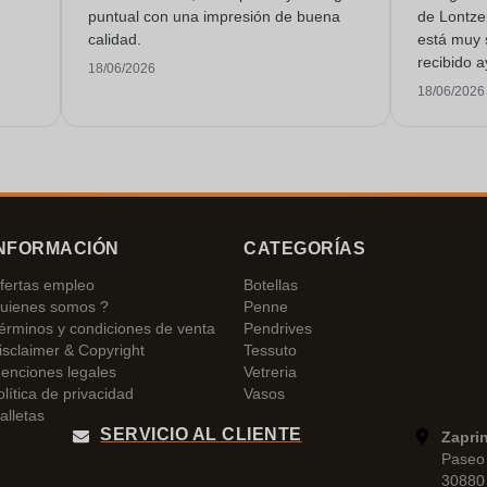
puntual con una impresión de buena
de Lontze
calidad.
está muy 
recibido a
18/06/2026
un servici
18/06/2026
NFORMACIÓN
CATEGORÍAS
fertas empleo
Botellas
uienes somos ?
Penne
érminos y condiciones de venta
Pendrives
isclaimer & Copyright
Tessuto
enciones legales
Vetreria
olítica de privacidad
Vasos
alletas
SERVICIO AL CLIENTE
Zapri
Paseo 
30880 