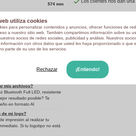
Los clientes nos dan una
574 mm
366 mm
web utiliza cookies
319 mm
kies para personalizar contenidos y anuncios, ofrecer funciones de red
2900.0
ceso a nuestro sitio web. También compartimos información sobre su u
nuestros socios de redes sociales, publicidad y análisis. Nuestros soci
319.0
 información con otros datos que usted les haya proporcionado o que 
o parte de su uso de los servicios.
366.0
574.0
Rechazar
¡Entiendo!
de datos
ar mis archivos?
z Bluetooth Full LED, resistente
ejor resultado posible? Te
eño en formato AI
) de mi logo?
e impresión al realizar tu
mediato. Si tu logotipo no está