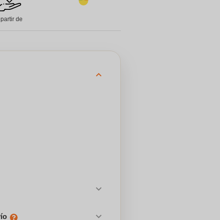
 partir de
vío