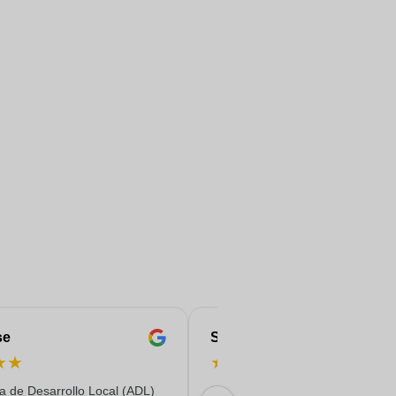
se
Serife
★
★
★
★
★
★
★
a de Desarrollo Local (ADL)
Rápido, fiable y con entrega de c