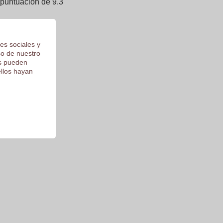
 puntuación de 9.3
es sociales y
so de nuestro
os pueden
ellos hayan