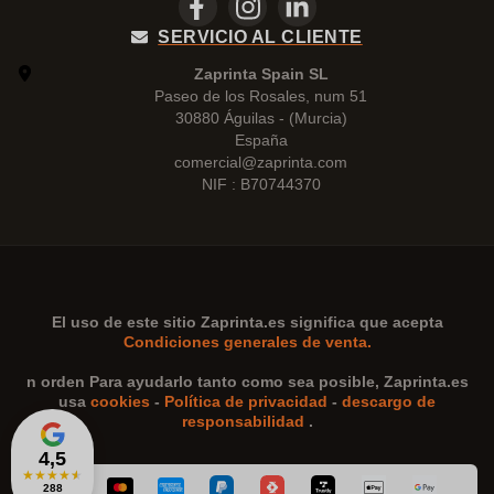
SERVICIO AL CLIENTE
Zaprinta Spain SL
Paseo de los Rosales, num 51
30880 Águilas - (Murcia)
España
comercial@zaprinta.com
NIF : B70744370
El uso de este sitio
Zaprinta.es
significa que acepta
Condiciones generales de venta.
n orden Para ayudarlo tanto como sea posible,
Zaprinta.es
usa
cookies
-
Política de privacidad
-
descargo de
responsabilidad
.
4,5
★
★
★
★
★
288