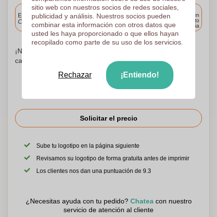
sitio web con nuestros socios de redes sociales,
Incluido
publicidad y análisis. Nuestros socios pueden
Entrega estándar
Entrega en
cualquier punto
Cargue y apruebe sus archivos antes de las 9.30 a.m.
combinar esta información con otros datos que
de España
usted les haya proporcionado o que ellos hayan
recopilado como parte de su uso de los servicios.
¡No te preocupes! Simplemente suba sus archivos a la
canasta de compras
Rechazar
¡Entiendo!
Solicitar el precio
Sube tu logotipo en la página siguiente
Revisamos su logotipo de forma gratuita antes de imprimir
Los clientes nos dan una puntuación de 9.3
¿Necesitas ayuda con tu pedido?
Chatea
con nuestro
servicio de atención al cliente