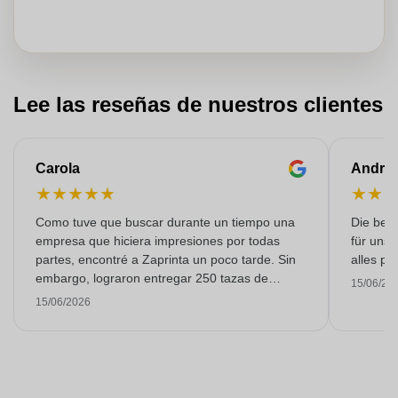
Lee las reseñas de nuestros clientes
Carola
Andre
★
★
★
★
★
★
★
Como tuve que buscar durante un tiempo una
Die bedr
empresa que hiciera impresiones por todas
für unse
partes, encontré a Zaprinta un poco tarde. Sin
alles pr
embargo, lograron entregar 250 tazas de
15/06/20
esmalte con una impresión excelente a tiempo.
15/06/2026
Estoy muy contenta con ellos. ¡Muchísimas
gracias!