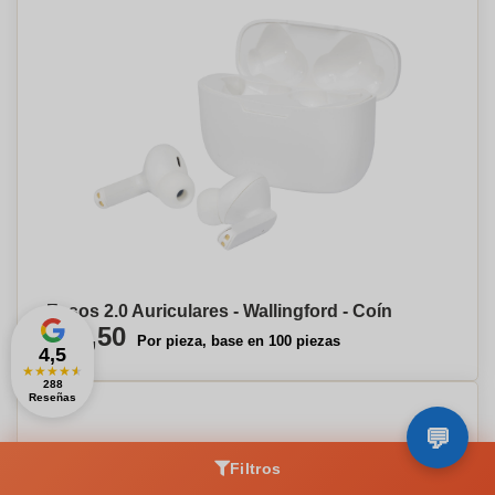
Essos 2.0 Auriculares - Wallingford - Coín
€13,50
Por pieza, base en 100 piezas
4,5
★
★
★
★
★
288
Reseñas
Filtros