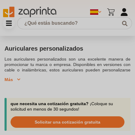
Auriculares personalizados
Los auriculares personalizados son una excelente manera de
promocionar tu marca o empresa. Disponibles en versiones con
cable o inalámbricas, estos auriculares pueden personalizarse
con tu logotipo, haciéndolos ideales para regalar en eventos o
Más
campañas promocionales. Proporcionan una excelente calidad de
sonido y son compatibles con la mayoría de los dispositivos
móviles.
que necesita una cotización gratuita?
¡Coloque su
solicitud en menos de 30 segundos!
Solicitar una cotización gratuita