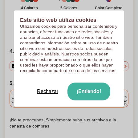
Color Completo
4 Colores
5 Colores
Transferencia digital
Transferencia de
Transferencia de
70 x 30 mm
pantalla
pantalla
Este sitio web utiliza cookies
70 x 30 mm
70 x 30 mm
Utilizamos cookies para personalizar contenidos y
anuncios, ofrecer funciones de redes sociales y
¿Necesitas ayuda?
Ayúdame a elegir
analizar el acceso a nuestro sitio web. También
compartimos información sobre su uso de nuestro
sitio web con nuestros socios de redes sociales,
4. Elige tu cantidad
publicidad y análisis. Nuestros socios pueden
combinar esta información con otros datos que
usted les haya proporcionado o que ellos hayan
recopilado como parte de su uso de los servicios.
5. Elija su fecha de envío
Rechazar
¡Entiendo!
Incluido
Entrega estándar
Entrega en
cualquier punto
Cargue y apruebe sus archivos antes de las 9.30 a.m.
de España
¡No te preocupes! Simplemente suba sus archivos a la
canasta de compras