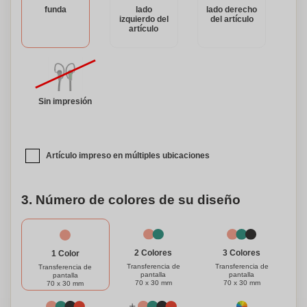
funda
lado
lado derecho
estos versátiles y personalizables auriculares
izquierdo del
del artículo
inalámbricos.
artículo
Sin impresión
Artículo impreso en múltiples ubicaciones
3. Número de colores de su diseño
3 Colores
2 Colores
1 Color
Transferencia de
Transferencia de
Transferencia de
pantalla
pantalla
pantalla
70 x 30 mm
70 x 30 mm
70 x 30 mm