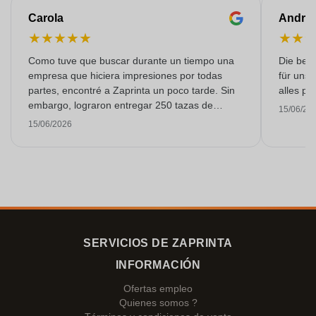
Carola
Andre
★
★
★
★
★
★
★
Como tuve que buscar durante un tiempo una
Die bedr
empresa que hiciera impresiones por todas
für unse
partes, encontré a Zaprinta un poco tarde. Sin
alles pr
embargo, lograron entregar 250 tazas de
15/06/20
esmalte con una impresión excelente a tiempo.
15/06/2026
Estoy muy contenta con ellos. ¡Muchísimas
gracias!
SERVICIOS DE ZAPRINTA
INFORMACIÓN
Ofertas empleo
Quienes somos ?