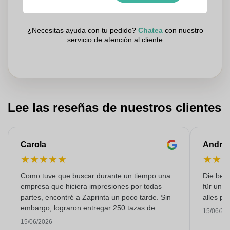
¿Necesitas ayuda con tu pedido?
Chatea
con nuestro
servicio de atención al cliente
Lee las reseñas de nuestros clientes
Carola
Andre
★
★
★
★
★
★
★
Como tuve que buscar durante un tiempo una
Die bedr
empresa que hiciera impresiones por todas
für unse
partes, encontré a Zaprinta un poco tarde. Sin
alles pr
embargo, lograron entregar 250 tazas de
15/06/20
esmalte con una impresión excelente a tiempo.
15/06/2026
Estoy muy contenta con ellos. ¡Muchísimas