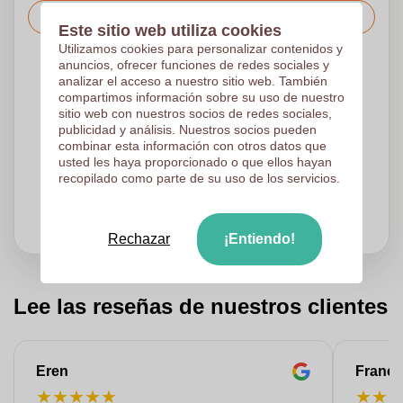
Solicitar el precio
Este sitio web utiliza cookies
Utilizamos cookies para personalizar contenidos y
anuncios, ofrecer funciones de redes sociales y
Sube tu logotipo en la página siguiente
analizar el acceso a nuestro sitio web. También
Revisamos su logotipo de forma gratuita antes de imprimir
compartimos información sobre su uso de nuestro
sitio web con nuestros socios de redes sociales,
Los clientes nos dan una puntuación de 9.3
publicidad y análisis. Nuestros socios pueden
combinar esta información con otros datos que
usted les haya proporcionado o que ellos hayan
¿Necesitas ayuda con tu pedido?
Chatea
con nuestro
recopilado como parte de su uso de los servicios.
servicio de atención al cliente
Rechazar
¡Entiendo!
Lee las reseñas de nuestros clientes
Eren
Franço
★
★
★
★
★
★
★