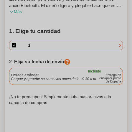
audio Bluetooth. El diseño ligero y plegable hace que estos
Más
sean los auriculares ideales cuando viajas. La gran área de
impresión promueve elegantemente tu marca. También
puedes personalizar estos auriculares con tu logotipo o
1. Elige tu cantidad
mensaje deseado para un aspecto verdaderamente
personalizado.
2. Elija su fecha de envío
Incluido
Entrega estándar
Entrega en
cualquier punto
Cargue y apruebe sus archivos antes de las 9.30 a.m.
de España
¡No te preocupes! Simplemente suba sus archivos a la
canasta de compras