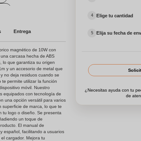
do
Elige tu cantidad
4
s
Entrega
Elija su fecha de en
5
brico magnético de 10W con
ne una carcasa hecha de ABS
, lo que garantiza su origen
1m y un accesorio de metal que
Solici
e y no deja residuos cuando se
te permite utilizar la función
ispositivo móvil. Nuestro
¿Necesitas ayuda con tu p
os equipados con tecnología de
de aten
en una opción versátil para varios
n superficie de marca, lo que te
n tu logo o diseño. Se presenta
añadiendo un toque de
 producto. El manual de
 y español, facilitando a usuarios
 el cargador. Mejora tu