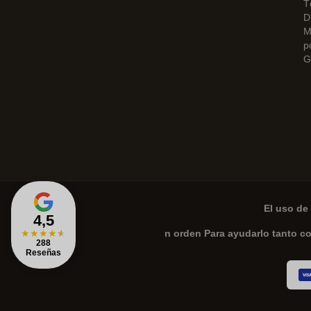
T
D
M
p
G
El uso de 
4,5
★
★
★
★
★
n orden Para ayudarlo tanto c
288
Reseñas