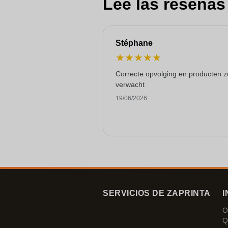
Lee las reseñas
Stéphane
★
★
★
★
★
Correcte opvolging en producten z
verwacht
19/06/2026
SERVICIOS DE ZAPRINTA
I
O
Q