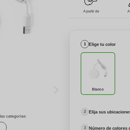
A partir de
A
Elige tu color
1
Blanco
Elija sus ubicacion
2
las categorías:
Número de colores 
3