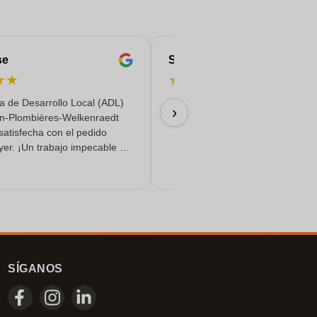
se
Serife
★
★
★
★
★
★
★
a de Desarrollo Local (ADL)
Rápido, fiable y con entrega de c
›
n-Plombières-Welkenraedt
18/06/2026
satisfecha con el pedido
yer. ¡Un trabajo impecable y
o de calidad!
SÍGANOS