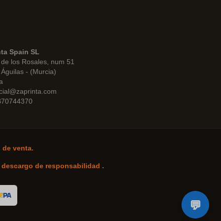
nta Spain SL
de los Rosales, num 51
Águilas - (Murcia)
a
cial@zaprinta.com
 B70744370
 de venta.
-
descargo de responsabilidad
.