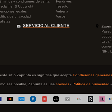
érminos y condiciones de venta
Pendrives
isclaimer & Copyright
Tessuto
enciones legales
Vetreria
olítica de privacidad
Vasos
alletas
SERVICIO AL CLIENTE
Zapri
Paseo 
30880 
Españ
comer
NIF :
este sitio
Zaprinta.es
significa que acepta
Condiciones generales
omo sea posible,
Zaprinta.es
usa
cookies
-
Política de privacidad