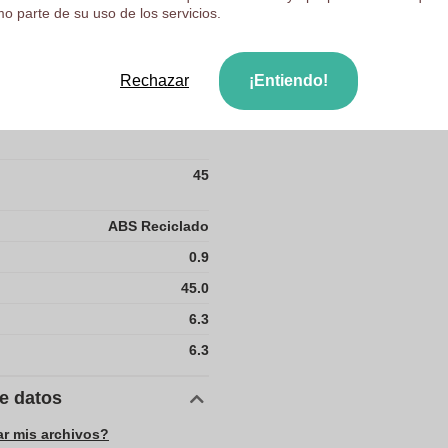
234
o parte de su uso de los servicios.
27.5
Rechazar
¡Entiendo!
3600
42
45
ABS Reciclado
0.9
45.0
6.3
6.3
de datos
ar mis archivos?