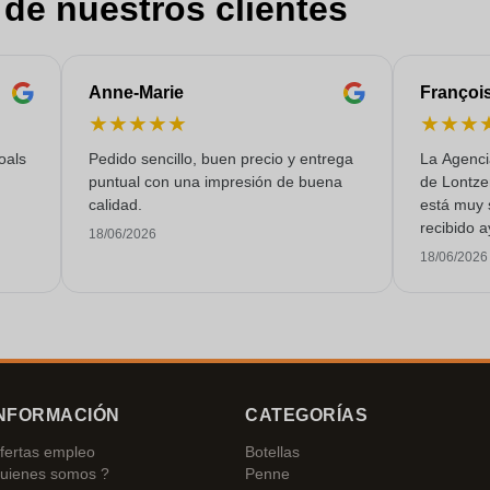
 de nuestros clientes
Anne-Marie
Françoi
★
★
★
★
★
★
★
★
oals
Pedido sencillo, buen precio y entrega
La Agenci
puntual con una impresión de buena
de Lontze
calidad.
está muy 
recibido a
18/06/2026
un servici
18/06/2026
NFORMACIÓN
CATEGORÍAS
fertas empleo
Botellas
uienes somos ?
Penne