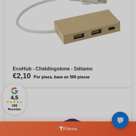
EcoHub - Chiddingstone - Siétamo
€2,10
Por pieza, base en 500 piezas
4,5
★
★
★
★
★
288
Reseñas
Filtros