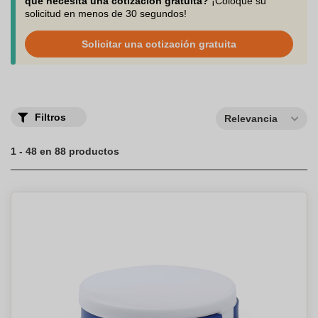
responsabilidad ambiental
. ¡Haz tu pedido online hoy y disfruta
que necesita una cotización gratuita?
¡Coloque su
de un
envío rápido
y seguro!
solicitud en menos de 30 segundos!
Solicitar una cotización gratuita
Filtros
Relevancia
1 - 48 en 88 productos