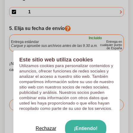
5. Elija su fecha de envío
Incluido
Entrega estándar
Entrega en
cualquier punto
Cargue y apruebe sus archivos antes de las 9.30 a.m.
de España
Este sitio web utiliza cookies
¡No te preocupes! Simplemente suba sus archivos a la
Utilizamos cookies para personalizar contenidos y
canasta de compras
anuncios, ofrecer funciones de redes sociales y
analizar el acceso a nuestro sitio web. También
compartimos información sobre su uso de nuestro
sitio web con nuestros socios de redes sociales,
publicidad y análisis. Nuestros socios pueden
combinar esta información con otros datos que
usted les haya proporcionado o que ellos hayan
Solicitar el precio
recopilado como parte de su uso de los servicios.
Sube tu logotipo en la página siguiente
Rechazar
¡Entiendo!
Revisamos su logotipo de forma gratuita antes de imprimir