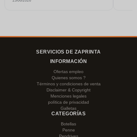
15/06/2026
Estoy muy contenta con ellos. ¡Muchísimas
gracias!
SERVICIOS DE ZAPRINTA
INFORMACIÓN
Ofertas empleo
Quienes somos ?
Términos y condiciones de venta
Disclaimer & Copyright
Menciones legales
política de privacidad
Galletas
CATEGORÍAS
Botellas
Penne
Pendrives