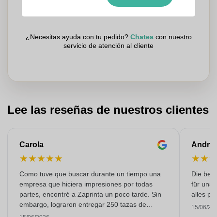
Los clientes nos dan una puntuación de 9.3
¿Necesitas ayuda con tu pedido?
Chatea
con nuestro
servicio de atención al cliente
Lee las reseñas de nuestros clientes
Carola
Andre
★
★
★
★
★
★
★
Como tuve que buscar durante un tiempo una
Die bedr
empresa que hiciera impresiones por todas
für unse
partes, encontré a Zaprinta un poco tarde. Sin
alles pr
embargo, lograron entregar 250 tazas de
15/06/20
esmalte con una impresión excelente a tiempo.