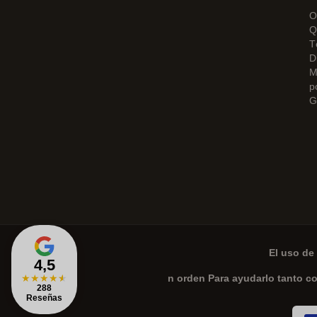
O
Q
T
D
M
p
G
El uso de 
4,5
★
★
★
★
★
n orden Para ayudarlo tanto c
288
Reseñas