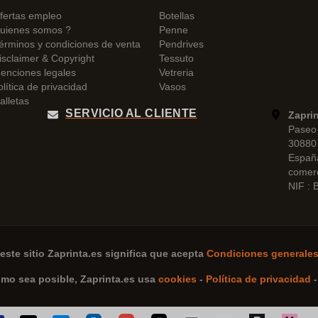
fertas empleo
Botellas
uienes somos ?
Penne
érminos y condiciones de venta
Pendrives
isclaimer & Copyright
Tessuto
enciones legales
Vetreria
olítica de privacidad
Vasos
alletas
SERVICIO AL CLIENTE
Zapri
Paseo 
30880 
Españ
comer
NIF :
este sitio
Zaprinta.es
significa que acepta
Condiciones generales
omo sea posible,
Zaprinta.es
usa
cookies
-
Política de privacidad