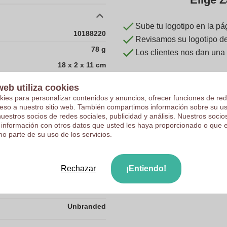
Sube tu logotipo en la pá
10188220
Revisamos su logotipo de 
78 g
Los clientes nos dan una
18 x 2 x 11 cm
18 cm
web utiliza cookies
2 cm
kies para personalizar contenidos y anuncios, ofrecer funciones de red
ceso a nuestro sitio web. También compartimos información sobre su u
11 cm
nuestros socios de redes sociales, publicidad y análisis. Nuestros soci
 información con otros datos que usted les haya proporcionado o que 
Reino Unido
o parte de su uso de los servicios.
11.0
18.0
Rechazar
¡Entiendo!
2.0
78.0
Unbranded