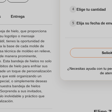
Elige tu cantidad
4
s
Entrega
Elija su fecha de en
5
ja de hielo, que proporciona
 su logotipo o mensaje
til, tienes la oportunidad de
o a la base de cada molde de
osa técnica de moldeo en relieve,
Solici
 de manera prominente,
o. Esta bandeja de hielos no solo
bitos de hielo para enfriar sus
¿Necesitas ayuda con tu p
ñade un toque de personalización
de aten
ea que esté organizando un
special, o simplemente deseas
nuestra bandeja de hielos
 Sorprenda a sus invitados,
lo inolvidable y práctico que
lización.
Elige Z