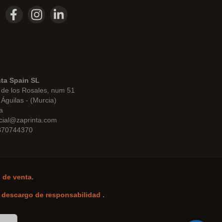
nta Spain SL
de los Rosales, num 51
Águilas - (Murcia)
a
cial@zaprinta.com
 B70744370
 de venta.
-
descargo de responsabilidad
.