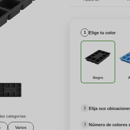
Elige tu color
1
Negro
Elija sus ubicacion
2
las categorías:
Número de colores 
3
n
Varios