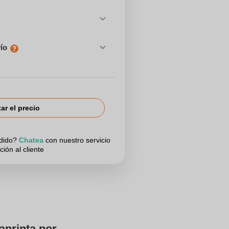
vío
tar el precio
edido?
Chatea
con nuestro servicio
ción al cliente
aprinta por