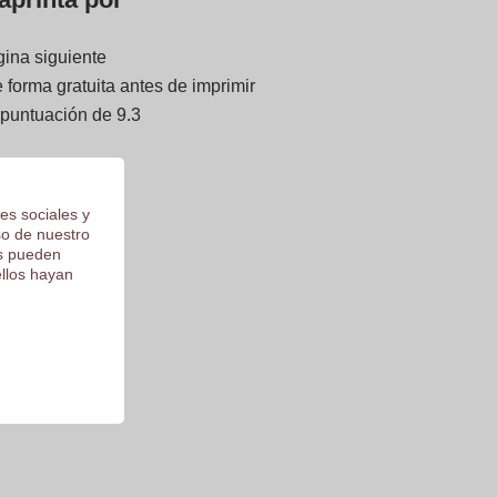
gina siguiente
forma gratuita antes de imprimir
 puntuación de 9.3
es sociales y
so de nuestro
os pueden
ellos hayan