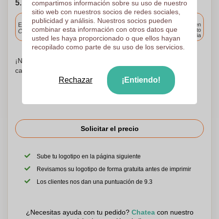
5. Elija su fecha de envío
compartimos información sobre su uso de nuestro
sitio web con nuestros socios de redes sociales,
Incluido
publicidad y análisis. Nuestros socios pueden
Entrega estándar
Entrega en
combinar esta información con otros datos que
cualquier punto
Cargue y apruebe sus archivos antes de las 9.30 a.m.
de España
usted les haya proporcionado o que ellos hayan
recopilado como parte de su uso de los servicios.
¡No te preocupes! Simplemente suba sus archivos a la
canasta de compras
Rechazar
¡Entiendo!
Solicitar el precio
Sube tu logotipo en la página siguiente
Revisamos su logotipo de forma gratuita antes de imprimir
Los clientes nos dan una puntuación de 9.3
¿Necesitas ayuda con tu pedido?
Chatea
con nuestro