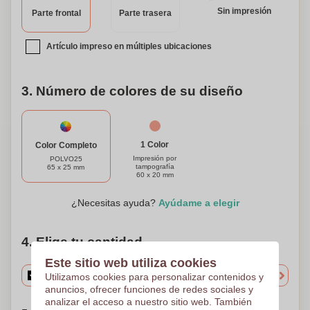
agarra tu cuerno, amplifica tu espíritu de equipo y deja que
Sin impresión
Parte frontal
Parte trasera
se escuche el rugido de la multitud!
Artículo impreso en múltiples ubicaciones
3. Número de colores de su diseño
1 Color
Color Completo
Impresión por
POLVO25
tampografía
65 x 25 mm
60 x 20 mm
¿Necesitas ayuda?
Ayúdame a elegir
4. Elige tu cantidad
Este sitio web utiliza cookies
Utilizamos cookies para personalizar contenidos y
anuncios, ofrecer funciones de redes sociales y
analizar el acceso a nuestro sitio web. También