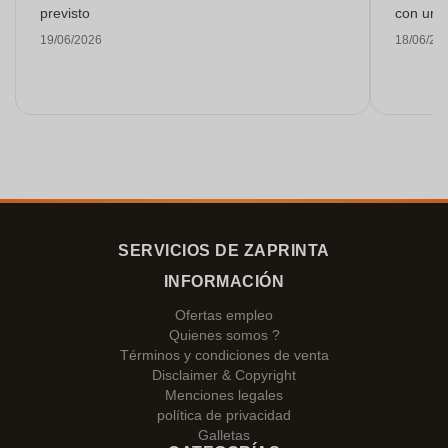
previsto
con una
19/06/2026
18/06/20
SERVICIOS DE ZAPRINTA
INFORMACIÓN
Ofertas empleo
Quienes somos ?
Términos y condiciones de venta
Disclaimer & Copyright
Menciones legales
política de privacidad
Galletas