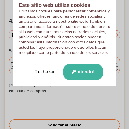
Este sitio web utiliza cookies
¿Necesitas ayuda?
Ayúdame a elegir
Utilizamos cookies para personalizar contenidos y
anuncios, ofrecer funciones de redes sociales y
4. Elige tu cantidad
analizar el acceso a nuestro sitio web. También
compartimos información sobre su uso de nuestro
sitio web con nuestros socios de redes sociales,
publicidad y análisis. Nuestros socios pueden
combinar esta información con otros datos que
usted les haya proporcionado o que ellos hayan
5. Elija su fecha de envío
recopilado como parte de su uso de los servicios.
Incluido
Entrega estándar
Entrega en
cualquier punto
Cargue y apruebe sus archivos antes de las 9.30 a.m.
de España
Rechazar
¡Entiendo!
¡No te preocupes! Simplemente suba sus archivos a la
canasta de compras
Solicitar el precio