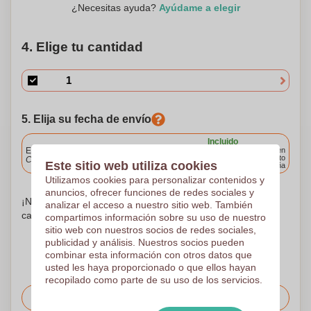
¿Necesitas ayuda?
Ayúdame a elegir
4. Elige tu cantidad
5. Elija su fecha de envío
Incluido
Entrega estándar
Entrega en
cualquier punto
Cargue y apruebe sus archivos antes de las 9.30 a.m.
Este sitio web utiliza cookies
de España
Utilizamos cookies para personalizar contenidos y
anuncios, ofrecer funciones de redes sociales y
¡No te preocupes! Simplemente suba sus archivos a la
analizar el acceso a nuestro sitio web. También
canasta de compras
compartimos información sobre su uso de nuestro
sitio web con nuestros socios de redes sociales,
publicidad y análisis. Nuestros socios pueden
combinar esta información con otros datos que
usted les haya proporcionado o que ellos hayan
recopilado como parte de su uso de los servicios.
Solicitar el precio