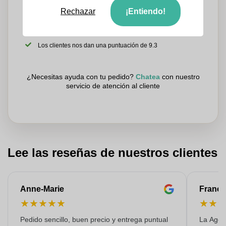
Rechazar
¡Entiendo!
Sube tu logotipo en la página siguiente
Revisamos su logotipo de forma gratuita antes de imprimir
Los clientes nos dan una puntuación de 9.3
¿Necesitas ayuda con tu pedido?
Chatea
con nuestro
servicio de atención al cliente
Lee las reseñas de nuestros clientes
Anne-Marie
Franço
★
★
★
★
★
★
★
Pedido sencillo, buen precio y entrega puntual
La Agen