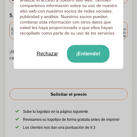
analizar el acceso a nuestro sitio web. También
compartimos información sobre su uso de nuestro
sitio web con nuestros socios de redes sociales,
5. Elija su fecha de envío
publicidad y análisis. Nuestros socios pueden
combinar esta información con otros datos que
Incluido
usted les haya proporcionado o que ellos hayan
Entrega estándar
Entrega en
recopilado como parte de su uso de los servicios.
cualquier punto
Cargue y apruebe sus archivos antes de las 9.30 a.m.
de España
¡No te preocupes! Simplemente suba sus archivos a la
Rechazar
¡Entiendo!
canasta de compras
Solicitar el precio
Sube tu logotipo en la página siguiente
Revisamos su logotipo de forma gratuita antes de imprimir
Los clientes nos dan una puntuación de 9.3