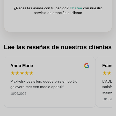
¿Necesitas ayuda con tu pedido?
Chatea
con nuestro
servicio de atención al cliente
Lee las reseñas de nuestros clientes
Anne-Marie
Franço
★
★
★
★
★
★
★
Makkelijk bestellen, goede prijs en op tijd
L'ADL L
geleverd met een mooie opdruk!
satisfai
soigné e
18/06/2026
18/06/20