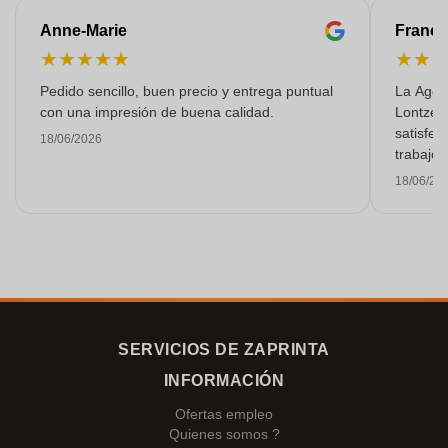
Anne-Marie
Franço
★
★
★
★
★
★
★
Pedido sencillo, buen precio y entrega puntual
La Agen
con una impresión de buena calidad.
Lontzen
satisfec
18/06/2026
trabajo 
18/06/20
SERVICIOS DE ZAPRINTA
INFORMACIÓN
Ofertas empleo
Quienes somos ?