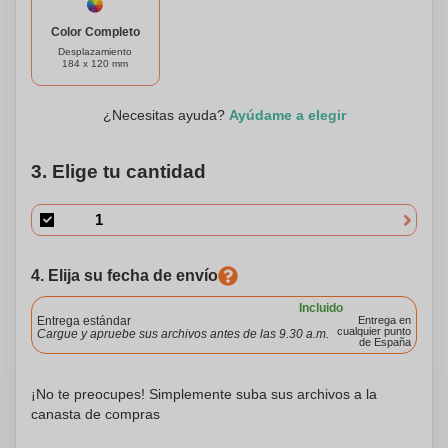
marketing única y memorable. Ya sea que esté
Color Completo
organizando un evento, promoviendo una marca o
Desplazamiento
simplemente buscando una bebida refrescante, Imagedrink
184 x 120 mm
es la elección perfecta para una experiencia impactante y
personalizada.
¿Necesitas ayuda?
Ayúdame a elegir
3. Elige tu cantidad
4. Elija su fecha de envío
Incluido
Entrega estándar
Entrega en
cualquier punto
Cargue y apruebe sus archivos antes de las 9.30 a.m.
de España
¡No te preocupes! Simplemente suba sus archivos a la
canasta de compras