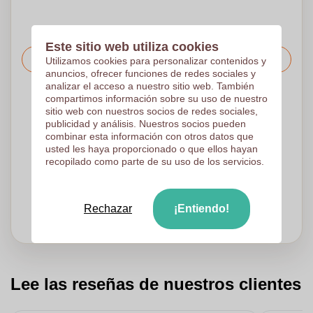
Este sitio web utiliza cookies
Solicitar el precio
Utilizamos cookies para personalizar contenidos y
anuncios, ofrecer funciones de redes sociales y
analizar el acceso a nuestro sitio web. También
compartimos información sobre su uso de nuestro
Sube tu logotipo en la página siguiente
sitio web con nuestros socios de redes sociales,
Revisamos su logotipo de forma gratuita antes de imprimir
publicidad y análisis. Nuestros socios pueden
combinar esta información con otros datos que
Los clientes nos dan una puntuación de 9.3
usted les haya proporcionado o que ellos hayan
recopilado como parte de su uso de los servicios.
¿Necesitas ayuda con tu pedido?
Chatea
con nuestro
servicio de atención al cliente
Rechazar
¡Entiendo!
Lee las reseñas de nuestros clientes