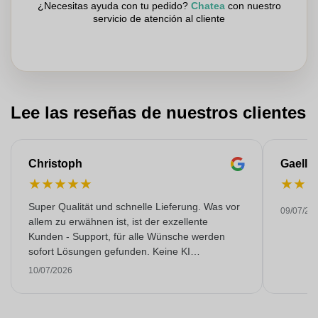
¿Necesitas ayuda con tu pedido?
Chatea
con nuestro
servicio de atención al cliente
Lee las reseñas de nuestros clientes
Christoph
Gaelle
★
★
★
★
★
★
★
Super Qualität und schnelle Lieferung. Was vor
09/07/20
allem zu erwähnen ist, ist der exzellente
Kunden - Support, für alle Wünsche werden
sofort Lösungen gefunden. Keine KI
Gespräche. Sehr selten heutzutage. Top
10/07/2026
Leistung. Würde noch mehr Sterne hergeben,
wenn es ginge.