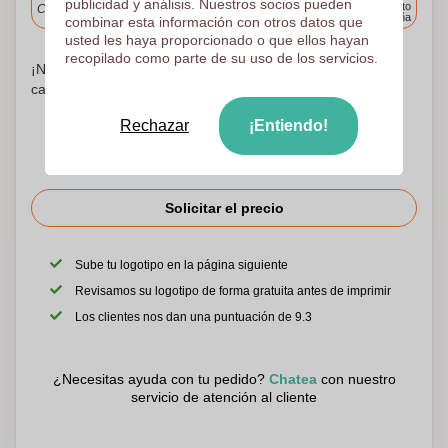
publicidad y análisis. Nuestros socios pueden
cualquier punto
Cargue y apruebe sus archivos antes de las 9.30 a.m.
de España
combinar esta información con otros datos que
usted les haya proporcionado o que ellos hayan
recopilado como parte de su uso de los servicios.
¡No te preocupes! Simplemente suba sus archivos a la
canasta de compras
Rechazar
¡Entiendo!
Solicitar el precio
Sube tu logotipo en la página siguiente
Revisamos su logotipo de forma gratuita antes de imprimir
Los clientes nos dan una puntuación de 9.3
¿Necesitas ayuda con tu pedido?
Chatea
con nuestro
servicio de atención al cliente