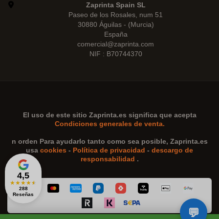
Zaprinta Spain SL
Paseo de los Rosales, num 51
30880 Águilas - (Murcia)
España
comercial@zaprinta.com
NIF : B70744370
El uso de este sitio
Zaprinta.es
significa que acepta
Condiciones generales de venta.
n orden Para ayudarlo tanto como sea posible,
Zaprinta.es
usa
cookies
-
Política de privacidad
-
descargo de
responsabilidad
.
4,5
★
★
★
★
★
288
Reseñas