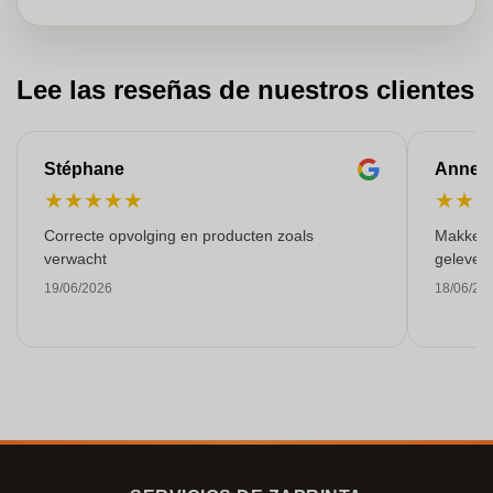
Lee las reseñas de nuestros clientes
Stéphane
Anne-M
★
★
★
★
★
★
★
Correcte opvolging en producten zoals
Makkelij
verwacht
gelever
19/06/2026
18/06/20