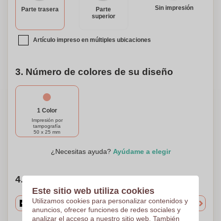
para hacerla verdaderamente suya o cree un regalo único
Sin impresión
Parte trasera
Parte
para un ser querido. Con su practicidad, durabilidad y toque
superior
personal, nuestra bolsa caliente/fría de PVC es
imprescindible para cualquier persona que busque alivio y
Artículo impreso en múltiples ubicaciones
relajación.
3. Número de colores de su diseño
1 Color
Impresión por
tampografía
50 x 25 mm
¿Necesitas ayuda?
Ayúdame a elegir
4. Elige tu cantidad
Este sitio web utiliza cookies
Utilizamos cookies para personalizar contenidos y
anuncios, ofrecer funciones de redes sociales y
analizar el acceso a nuestro sitio web. También