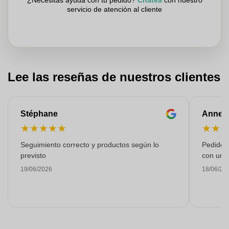
¿Necesitas ayuda con tu pedido?
Chatea
con nuestro
servicio de atención al cliente
Lee las reseñas de nuestros clientes
Stéphane
Anne-M
★
★
★
★
★
★
★
Seguimiento correcto y productos según lo
Pedido s
previsto
con una
19/06/2026
18/06/20