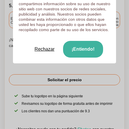
compartimos información sobre su uso de nuestro
5. Elija su fecha de envío
sitio web con nuestros socios de redes sociales,
publicidad y análisis. Nuestros socios pueden
Incluido
Entrega estándar
Entrega en
combinar esta información con otros datos que
cualquier punto
Cargue y apruebe sus archivos antes de las 9.30 a.m.
usted les haya proporcionado o que ellos hayan
de España
recopilado como parte de su uso de los servicios.
¡No te preocupes! Simplemente suba sus archivos a la
canasta de compras
Rechazar
¡Entiendo!
Solicitar el precio
Sube tu logotipo en la página siguiente
Revisamos su logotipo de forma gratuita antes de imprimir
Los clientes nos dan una puntuación de 9.3