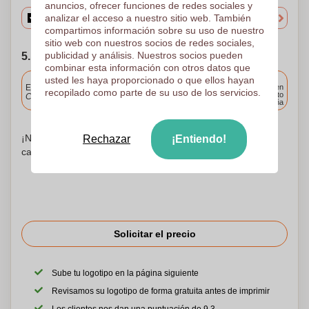
anuncios, ofrecer funciones de redes sociales y
analizar el acceso a nuestro sitio web. También
compartimos información sobre su uso de nuestro
sitio web con nuestros socios de redes sociales,
publicidad y análisis. Nuestros socios pueden
5. Elija su fecha de envío
combinar esta información con otros datos que
Incluido
usted les haya proporcionado o que ellos hayan
Entrega estándar
Entrega en
recopilado como parte de su uso de los servicios.
cualquier punto
Cargue y apruebe sus archivos antes de las 9.30 a.m.
de España
¡No te preocupes! Simplemente suba sus archivos a la
Rechazar
¡Entiendo!
canasta de compras
Solicitar el precio
Sube tu logotipo en la página siguiente
Revisamos su logotipo de forma gratuita antes de imprimir