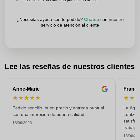
Los clientes nos dan una puntuación de 9.3
¿Necesitas ayuda con tu pedido?
Chatea
con nuestro
servicio de atención al cliente
Lee las reseñas de nuestros clientes
Anne-Marie
Franço
★
★
★
★
★
★
★
Pedido sencillo, buen precio y entrega puntual
La Agen
con una impresión de buena calidad.
Lontzen
satisfec
18/06/2026
trabajo 
18/06/20