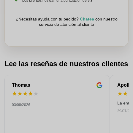
Los clientes nos dan una puntuación de 9.3
¿Necesitas ayuda con tu pedido?
Chatea
con nuestro
servicio de atención al cliente
Lee las reseñas de nuestros clientes
Thomas
Apollo
★
★
★
★
★
★
★
La entre
03/08/2026
29/07/20