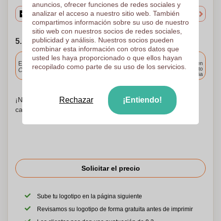
anuncios, ofrecer funciones de redes sociales y
analizar el acceso a nuestro sitio web. También
compartimos información sobre su uso de nuestro
sitio web con nuestros socios de redes sociales,
publicidad y análisis. Nuestros socios pueden
5. Elija su fecha de envío
combinar esta información con otros datos que
usted les haya proporcionado o que ellos hayan
Incluido
Entrega estándar
Entrega en
recopilado como parte de su uso de los servicios.
cualquier punto
Cargue y apruebe sus archivos antes de las 9.30 a.m.
de España
¡No te preocupes! Simplemente suba sus archivos a la
Rechazar
¡Entiendo!
canasta de compras
Solicitar el precio
Sube tu logotipo en la página siguiente
Revisamos su logotipo de forma gratuita antes de imprimir