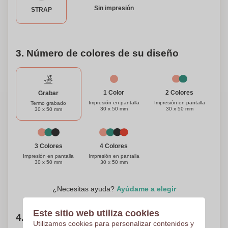
o una reunión llena de diversión con amigos y familia,
Sin impresión
STRAP
nuestro Set de Cesta de Picnic para 4 Personas de
Mimbre es el compañero perfecto para todas tus aventuras
al aire libre.
3. Número de colores de su diseño
1 Color
2 Colores
Grabar
Impresión en pantalla
Impresión en pantalla
Termo grabado
30 x 50 mm
30 x 50 mm
30 x 50 mm
3 Colores
4 Colores
Impresión en pantalla
Impresión en pantalla
30 x 50 mm
30 x 50 mm
¿Necesitas ayuda?
Ayúdame a elegir
Este sitio web utiliza cookies
4. Elige tu cantidad
Utilizamos cookies para personalizar contenidos y