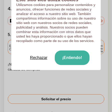
Utilizamos cookies para personalizar contenidos y
4. Elige tu cantidad
anuncios, ofrecer funciones de redes sociales y
analizar el acceso a nuestro sitio web. También
compartimos información sobre su uso de nuestro
sitio web con nuestros socios de redes sociales,
publicidad y análisis. Nuestros socios pueden
combinar esta información con otros datos que
5. Elija su fecha de envío
usted les haya proporcionado o que ellos hayan
recopilado como parte de su uso de los servicios.
Incluido
Entrega estándar
Entrega en
cualquier punto
Cargue y apruebe sus archivos antes de las 9.30 a.m.
de España
Rechazar
¡Entiendo!
¡No te preocupes! Simplemente suba sus archivos a la
canasta de compras
Solicitar el precio