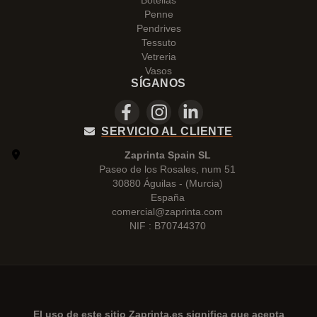
Botellas
Penne
Pendrives
Tessuto
Vetreria
Vasos
SÍGANOS
SERVICIO AL CLIENTE
Zaprinta Spain SL
Paseo de los Rosales, num 51
30880 Águilas - (Murcia)
España
comercial@zaprinta.com
NIF : B70744370
El uso de este sitio
Zaprinta.es
significa que acepta