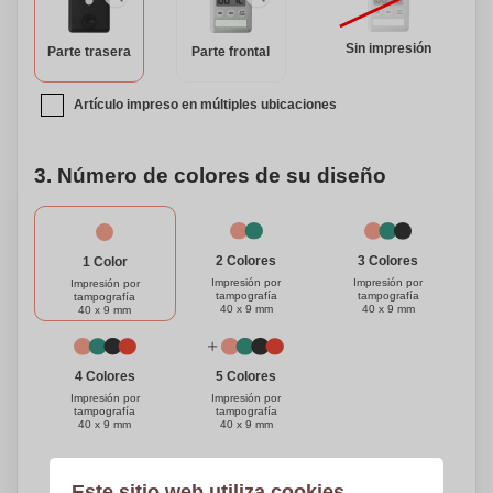
o crear un regalo único para alguien especial. Ya sea para
ti o como regalo, este temporizador es una adición práctica
Sin impresión
Parte trasera
Parte frontal
y elegante a cualquier cocina. ¡Obtén el tuyo hoy y nunca
vuelvas a quemar otro plato!
Artículo impreso en múltiples ubicaciones
3. Número de colores de su diseño
3 Colores
2 Colores
1 Color
Impresión por
Impresión por
Impresión por
tampografía
tampografía
tampografía
40 x 9 mm
40 x 9 mm
40 x 9 mm
4 Colores
5 Colores
Impresión por
Impresión por
tampografía
tampografía
40 x 9 mm
40 x 9 mm
¿Necesitas ayuda?
Ayúdame a elegir
Este sitio web utiliza cookies