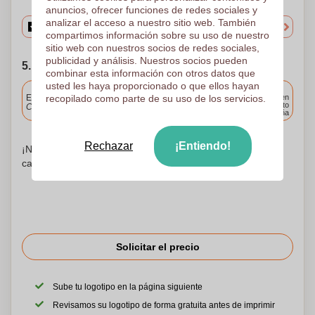
anuncios, ofrecer funciones de redes sociales y
analizar el acceso a nuestro sitio web. También
compartimos información sobre su uso de nuestro
sitio web con nuestros socios de redes sociales,
publicidad y análisis. Nuestros socios pueden
5. Elija su fecha de envío
combinar esta información con otros datos que
usted les haya proporcionado o que ellos hayan
Incluido
Entrega estándar
recopilado como parte de su uso de los servicios.
Entrega en
cualquier punto
Cargue y apruebe sus archivos antes de las 9.30 a.m.
de España
Rechazar
¡Entiendo!
¡No te preocupes! Simplemente suba sus archivos a la
canasta de compras
Solicitar el precio
Sube tu logotipo en la página siguiente
Revisamos su logotipo de forma gratuita antes de imprimir