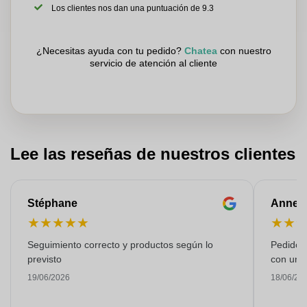
Los clientes nos dan una puntuación de 9.3
¿Necesitas ayuda con tu pedido?
Chatea
con nuestro
servicio de atención al cliente
Lee las reseñas de nuestros clientes
Stéphane
Anne-M
★
★
★
★
★
★
★
Seguimiento correcto y productos según lo
Pedido s
previsto
con una
19/06/2026
18/06/20