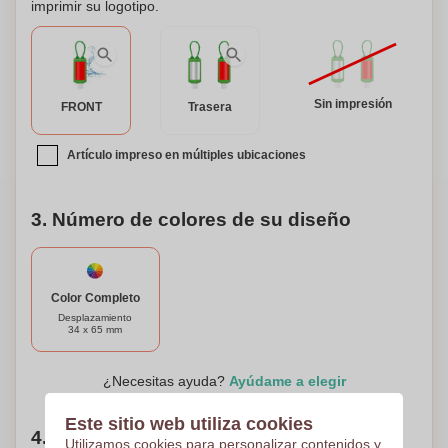
imprimir su logotipo.
de que ha sido fabricado con los más altos estándares
alemanes. Nos enorgullece entregar una calidad y
rendimiento excepcionales en cada botella. Pruebe nuestro
nuevo producto hoy y experimente la diferencia que puede
hacer en su rutina de cuidado de la piel.
Sin impresión
FRONT
Trasera
Artículo impreso en múltiples ubicaciones
3. Número de colores de su diseño
Color Completo
Desplazamiento
34 x 65 mm
¿Necesitas ayuda?
Ayúdame a elegir
Este sitio web utiliza cookies
4. Elige tu cantidad
Utilizamos cookies para personalizar contenidos y